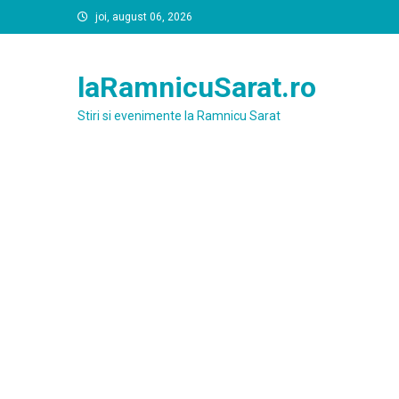
Skip
joi, august 06, 2026
to
content
laRamnicuSarat.ro
Stiri si evenimente la Ramnicu Sarat