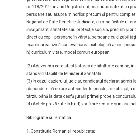
nr. 118/2019 privind Registrul naţional automatizat cu pri
persoane sau asupra minorilor, precum şi pentru completa
Naţional de Date Genetice Judiciare, cu modificările ulterio
învăţământ, sănătate sau protecţie socială, precum şi oric
direct cu copii, persoane în vârstă, persoane cu dizabilită
examinarea fizică sau evaluarea psihologică a unei perso
h) curriculum vitae, model comun european;
(2) Adeverinţa care atestă starea de sănătate conţine, în 
standard stabilit de Ministerul Sănătăţii.
(3) În cazul cazierului judiciar, candidatul declarat admis l
răspundere că nu are antecedente penale, are obligaţia de 
târziu până la data desfăşurării primei probe a concursulu
(4) Actele prevăzute la b)-d) vor fi prezentate şi în origina
Bibliografie si Tematica
1. Constitutia Romaniei, republicata;