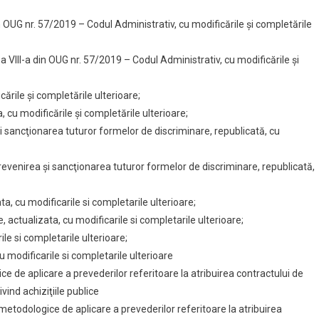
-a din OUG nr. 57/2019 – Codul Administrativ, cu modificările şi completările
ea a VIII-a din OUG nr. 57/2019 – Codul Administrativ, cu modificările şi
ările şi completările ulterioare;
 cu modificările şi completările ulterioare;
i sancţionarea tuturor formelor de discriminare, republicată, cu
evenirea şi sancţionarea tuturor formelor de discriminare, republicată,
ta, cu modificarile si completarile ulterioare;
 actualizata, cu modificarile si completarile ulterioare;
ile si completarile ulterioare;
u modificarile si completarile ulterioare
de aplicare a prevederilor referitoare la atribuirea contractului de
vind achiziţiile publice
todologice de aplicare a prevederilor referitoare la atribuirea