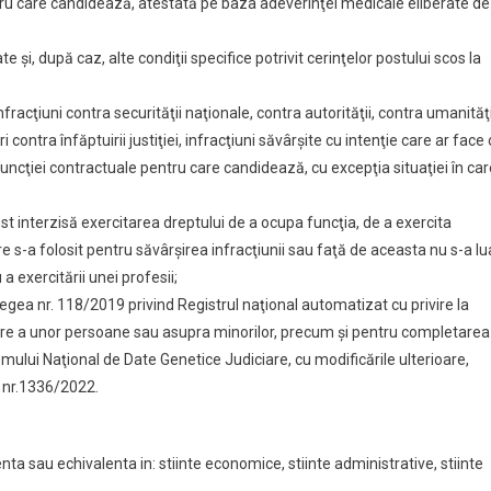
ru care candidează, atestată pe baza adeverinţei medicale eliberate de
te şi, după caz, alte condiţii specifice potrivit cerinţelor postului scos la
racţiuni contra securităţii naţionale, contra autorităţii, contra umanităţi
i contra înfăptuirii justiţiei, infracţiuni săvârşite cu intenţie care ar face 
ncţiei contractuale pentru care candidează, cu excepţia situaţiei în car
 interzisă exercitarea dreptului de a ocupa funcţia, de a exercita
 s-a folosit pentru săvârşirea infracţiunii sau faţă de aceasta nu s-a lu
a exercitării unei profesii;
n Legea nr. 118/2019 privind Registrul naţional automatizat cu privire la
are a unor persoane sau asupra minorilor, precum şi pentru completarea
mului Naţional de Date Genetice Judiciare, cu modificările ulterioare,
.G nr.1336/2022.
enta sau echivalenta in: stiinte economice, stiinte administrative, stiinte