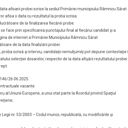
 data afisarii probei scrise la sediul Primăriei municipiului Râmnicu Sărat
vor afisa o data cu rezultatul la proba scrisa.
crătoare de la finalizarea fiecărei probe.
e face prin specificarea punctajului final al fiecărui candidat și a
pagina de internet a Primăriei Municipiului Râmnicu Sărat
are de la data finalizării probei.
, proba scrisă şi interviu, candidaţii nemulţumiţi pot depune contestaţie 
atului selecţiei dosarelor, respectiv de la data afişării rezultatului probei
rept.
r.146/26.06.2025:
ontractuale vacante:
 al Uniunii Europene, a unui stat parte la Acordul privind Spaţiul
veţiene;
Legii nr. 53/2003 – Codul muncii, republicată, cu modificările şi