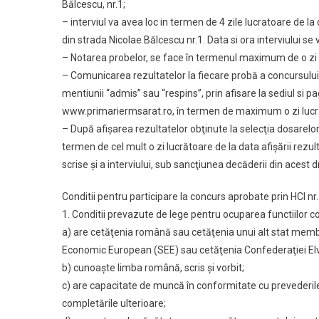
Bălcescu, nr.1;
– interviul va avea loc in termen de 4 zile lucratoare de la
din strada Nicolae Bălcescu nr.1. Data si ora interviului se 
– Notarea probelor, se face în termenul maximum de o zi lu
– Comunicarea rezultatelor la fiecare probă a concursului s
mentiunii “admis” sau “respins”, prin afisare la sediul si 
www.primariermsarat.ro, în termen de maximum o zi lucrăto
– După afişarea rezultatelor obţinute la selecţia dosarelor
termen de cel mult o zi lucrătoare de la data afişării rezult
scrise şi a interviului, sub sancţiunea decăderii din acest d
Conditii pentru participare la concurs aprobate prin HCl n
1. Conditii prevazute de lege pentru ocuparea functiilor c
a) are cetăţenia română sau cetăţenia unui alt stat membru
Economic European (SEE) sau cetăţenia Confederaţiei El
b) cunoaşte limba română, scris şi vorbit;
c) are capacitate de muncă în conformitate cu prevederile 
completările ulterioare;