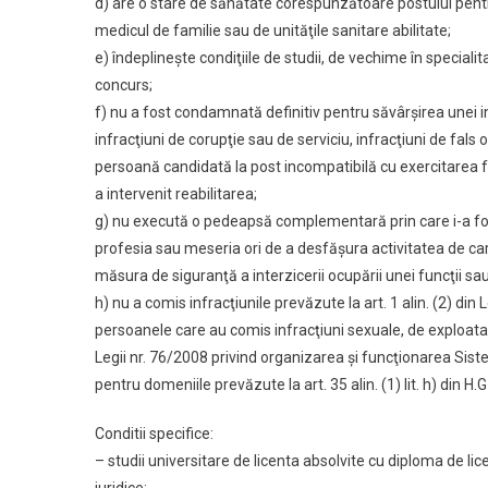
d) are o stare de sănătate corespunzătoare postului pent
medicul de familie sau de unităţile sanitare abilitate;
e) îndeplineşte condiţiile de studii, de vechime în specialita
concurs;
f) nu a fost condamnată definitiv pentru săvârşirea unei inf
infracţiuni de corupţie sau de serviciu, infracţiuni de fals or
persoană candidată la post incompatibilă cu exercitarea fu
a intervenit reabilitarea;
g) nu execută o pedeapsă complementară prin care i-a fost
profesia sau meseria ori de a desfăşura activitatea de care
măsura de siguranţă a interzicerii ocupării unei funcţii sau 
h) nu a comis infracţiunile prevăzute la art. 1 alin. (2) di
persoanele care au comis infracţiuni sexuale, de exploat
Legii nr. 76/2008 privind organizarea şi funcţionarea Siste
pentru domeniile prevăzute la art. 35 alin. (1) lit. h) din H
Conditii specifice:
– studii universitare de licenta absolvite cu diploma de lic