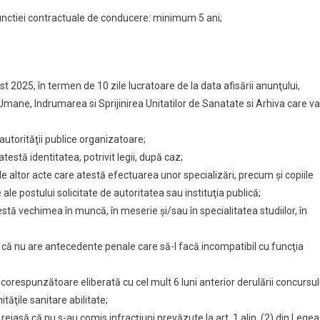
 functiei contractuale de conducere: minimum 5 ani;
st 2025, în termen de 10 zile lucratoare de la data afisării anunţului,
Umane, Indrumarea si Sprijinirea Unitatilor de Sanatate si Arhiva care va
autorităţii publice organizatoare;
testă identitatea, potrivit legii, după caz;
ale altor acte care atestă efectuarea unor specializări, precum şi copiile
ale postului solicitate de autoritatea sau instituţia publică;
tă vechimea în muncă, în meserie şi/sau în specialitatea studiilor, în
e că nu are antecedente penale care să-l facă incompatibil cu funcţia
orespunzătoare eliberată cu cel mult 6 luni anterior derulării concursul
tăţile sanitare abilitate;
reiasă că nu s-au comis infracţiuni prevăzute la art. 1 alin. (2) din Legea