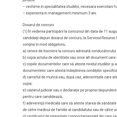
juridice;
– vechime in specialitatea studiilor, necesara exercitarii
– experienta in management minimum 3 ani.
Dosarul de concurs
(1) În vederea participării la concursul din data de 11 augu
candidaţii depun dosarul de concurs, la Serviciul Resurse 
conţine în mod obligatoriu:
a) cerere de înscriere la concurs adresată conducătorului 
b) copia actului de identitate sau orice alt document care a
c) copiile documentelor care să ateste nivelul studiilor şi 
documentelor care atestă îndeplinirea condiţiilor specifice 
d) carnetul de muncă sau, după caz, adeverinţele care ates
copie;
e) cazierul judiciar sau o declaraţie pe propria răspunder
pentru care candidează;
f) adeverinţă medicală care să ateste starea de sănătate c
de către medicul de familie al candidatului sau de către uni
g) certificatul de integritate comportamentală din care să 