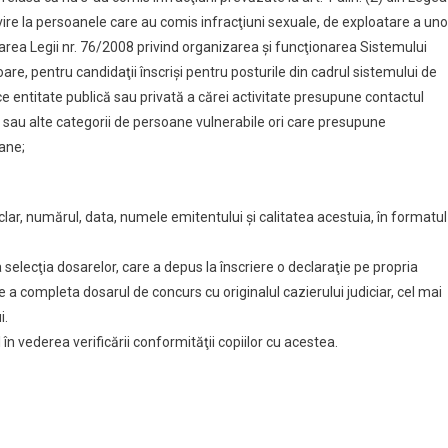
vire la persoanele care au comis infracţiuni sexuale, de exploatare a uno
rea Legii nr. 76/2008 privind organizarea şi funcţionarea Sistemului
are, pentru candidaţii înscrişi pentru posturile din cadrul sistemului de
e entitate publică sau privată a cărei activitate presupune contactul
ţi sau alte categorii de persoane vulnerabile ori care presupune
ane;
clar, numărul, data, numele emitentului şi calitatea acestuia, în formatul
a selecţia dosarelor, care a depus la înscriere o declaraţie pe propria
a completa dosarul de concurs cu originalul cazierului judiciar, cel mai
i.
l în vederea verificării conformităţii copiilor cu acestea.