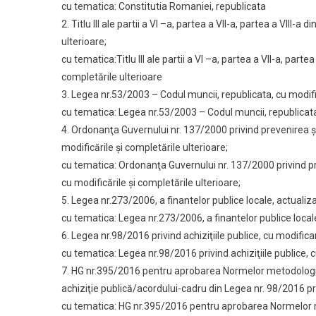
cu tematica: Constitutia Romaniei, republicata
2. Titlu III ale partii a VI –a, partea a VII-a, partea a VIII
ulterioare;
cu tematica:Titlu III ale partii a VI –a, partea a VII-a, part
completările ulterioare
3. Legea nr.53/2003 – Codul muncii, republicata, cu modific
cu tematica: Legea nr.53/2003 – Codul muncii, republicata,
4. Ordonanţa Guvernului nr. 137/2000 privind prevenirea ş
modificările şi completările ulterioare;
cu tematica: Ordonanţa Guvernului nr. 137/2000 privind pr
cu modificările şi completările ulterioare;
5. Legea nr.273/2006, a finantelor publice locale, actualiza
cu tematica: Legea nr.273/2006, a finantelor publice locale,
6. Legea nr.98/2016 privind achiziţiile publice, cu modificar
cu tematica: Legea nr.98/2016 privind achiziţiile publice, c
7. HG nr.395/2016 pentru aprobarea Normelor metodologice 
achiziţie publică/acordului-cadru din Legea nr. 98/2016 pri
cu tematica: HG nr.395/2016 pentru aprobarea Normelor me