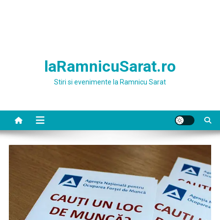
laRamnicuSarat.ro
Stiri si evenimente la Ramnicu Sarat