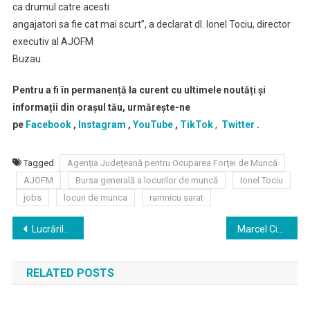
ca drumul catre acesti
angajatori sa fie cat mai scurt”, a declarat dl. Ionel Tociu, director
executiv al AJOFM
Buzau.
Pentru a fi în permanență la curent cu ultimele noutăți și
informații din orașul tău, urmărește-ne
pe
Facebook
,
Instagram
,
YouTube
,
TikTok
,
Twitter
.
Tagged
Agenţia Judeţeană pentru Ocuparea Forţei de Muncă
AJOFM
Bursa generală a locurilor de muncă
Ionel Tociu
jobs
locuri de munca
ramnicu sarat
Navigare
Lucrările la Autostrada Moldovei, A7, continuă
Marcel Ciolacu, împreună cu vicepreşedintele PSD Mihai Tudose, a efectuat o vizită la mai multe obiective din judeţul Buzău, la Râmnicu Sărat, Vadu Paşii, Zărneşti şi Glodeanu Sărat
în
RELATED POSTS
articole