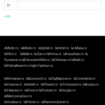
31
« iul.
eMedic.ro
laMedic.ro
laSpital.ro
laHotel.ro
la-Masa.ro
laFilm.ro
laMall.ro
laZiar.ro
laFirma.ro
laFacultate.ro
la-
Suceava.ro
laExecutareSilita.ro
laChisinau.ro
laBalti.ro
laPiatraNeamt.ro
High-Fashion.ro
laRomania.ro
laBucuresti.ro
laClujNapoca.ro
laConstanta.ro
laCraiova.ro
laGalati.ro
laPloiesti.ro
laTimisoara.ro
laBuzau.ro
laCalarasi.ro
laDeva.ro
laFocsani.ro
laGiurgiu.ro
laMiercureaCiuc.ro
laOradea.ro
laPitesti.ro
laRamnicuSarat.ro