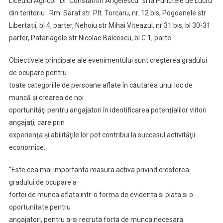
Liceului Agricol “Dr. Constantin Angelescu” si la Punctele de Lucru
din teritoriu : Rm. Sarat str. Plt. Torcaru, nr. 12 bis, Pogoanele str
Libertatii, bl 4, parter, Nehoiu str Mihai Viteazul, nr 31 bis, bl 30-31
parter, Patarlagele str Nicolae Balcescu, bl C 1, parte.
Obiectivele principale ale evenimentului sunt creşterea gradului
de ocupare pentru
toate categoriile de persoane aflate în căutarea unui loc de
muncă şi crearea de noi
oportunităţi pentru angajatori în identificarea potenţialilor viitori
angajaţi, care prin
experienţa şi abilităţile lor pot contribui la succesul activităţii
economice.
“Este cea mai importanta masura activa privind cresterea
gradului de ocupare a
fortei de munca aflata intr-o forma de evidenta si plata si o
oportunitate pentru
angajatori, pentru a-si recruta forta de munca necesara.