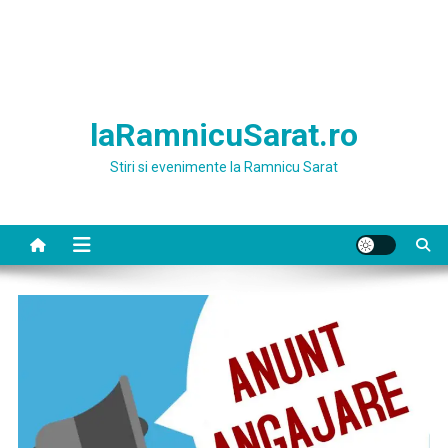
laRamnicuSarat.ro
Stiri si evenimente la Ramnicu Sarat