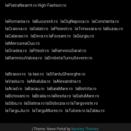
laPiatraNeamt.ro
High-Fashion.ro
laRomania.ro
laBucuresti.ro
laClujNapoca.ro
laConstanta.ro
laCraiova.ro
laGalati.ro
laPloiesti.ro
laTimisoara.ro
laBuzau.ro
laCalarasi.ro
laDeva.ro
laFocsani.ro
laGiurgiu.ro
laMiercureaCiuc.ro
laOradea.ro
laPitesti.ro
laRamnicuSarat.ro
laRamnicuValcea.ro
laDrobetaTurnuSeverin.ro
laBrasov.ro
la-Iasi.ro
laSfantuGheorghe.ro
laVaslui.ro
laAlbaIulia.ro
laAlexandria.ro
laArad.ro
laBacau.ro
laBaiaMare.ro
laBistrita.ro
laBotosani.ro
laBraila.ro
laResita.ro
laSatuMare.ro
laSibiu.ro
laSlatina.ro
laSlobozia.ro
laTargoviste.ro
laTarguJiu.ro
laTarguMures.ro
laTulcea.ro
laZalau.ro
|
Theme: News Portal by
Mystery Themes
.