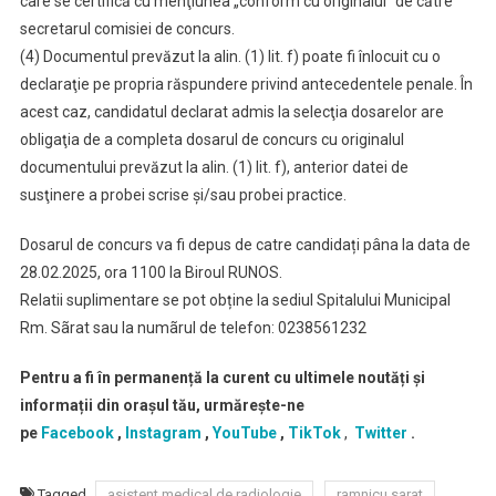
care se certifică cu menţiunea „conform cu originalul” de către
secretarul comisiei de concurs.
(4) Documentul prevăzut la alin. (1) lit. f) poate fi înlocuit cu o
declaraţie pe propria răspundere privind antecedentele penale. În
acest caz, candidatul declarat admis la selecţia dosarelor are
obligaţia de a completa dosarul de concurs cu originalul
documentului prevăzut la alin. (1) lit. f), anterior datei de
susţinere a probei scrise şi/sau probei practice.
Dosarul de concurs va fi depus de catre candidați pâna la data de
28.02.2025, ora 1100 la Biroul RUNOS.
Relatii suplimentare se pot obține la sediul Spitalului Municipal
Rm. Sãrat sau la numãrul de telefon: 0238561232
Pentru a fi în permanență la curent cu ultimele noutăți și
informații din orașul tău, urmărește-ne
pe
Facebook
,
Instagram
,
YouTube
,
TikTok
,
Twitter
.
Tagged
asistent medical de radiologie
ramnicu sarat