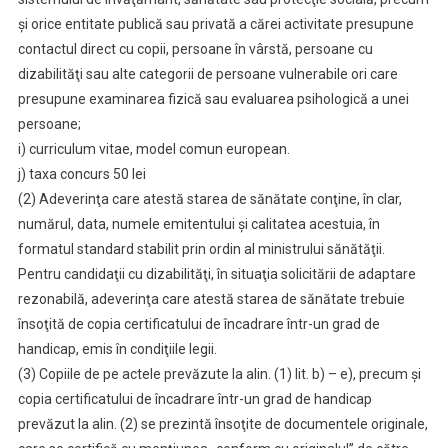
şi orice entitate publică sau privată a cărei activitate presupune
contactul direct cu copii, persoane în vârstă, persoane cu
dizabilităţi sau alte categorii de persoane vulnerabile ori care
presupune examinarea fizică sau evaluarea psihologică a unei
persoane;
i) curriculum vitae, model comun european.
j) taxa concurs 50 lei
(2) Adeverinţa care atestă starea de sănătate conţine, în clar,
numărul, data, numele emitentului şi calitatea acestuia, în
formatul standard stabilit prin ordin al ministrului sănătăţii.
Pentru candidaţii cu dizabilităţi, în situaţia solicitării de adaptare
rezonabilă, adeverinţa care atestă starea de sănătate trebuie
însoţită de copia certificatului de încadrare într-un grad de
handicap, emis în condiţiile legii.
(3) Copiile de pe actele prevăzute la alin. (1) lit. b) – e), precum şi
copia certificatului de încadrare într-un grad de handicap
prevăzut la alin. (2) se prezintă însoţite de documentele originale,