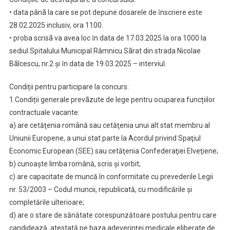
• data pânã la care se pot depune dosarele de ȋnscriere este
28.02.2025 inclusiv, ora 1100.
• proba scrisã va avea loc ȋn data de 17.03.2025 la ora 1000 la
sediul Spitalului Municipal Râmnicu Sãrat din strada Nicolae
Bãlcescu, nr.2 şi ȋn data de 19.03.2025 – interviul.
Condiții pentru participare la concurs:
1.Condiții generale prevãzute de lege pentru ocuparea funcțiilor
contractuale vacante:
a) are cetăţenia română sau cetăţenia unui alt stat membru al
Uniunii Europene, a unui stat parte la Acordul privind Spaţiul
Economic European (SEE) sau cetăţenia Confederaţiei Elveţiene;
b) cunoaşte limba română, scris şi vorbit;
c) are capacitate de muncă în conformitate cu prevederile Legii
nr. 53/2003 – Codul muncii, republicată, cu modificările şi
completările ulterioare;
d) are o stare de sănătate corespunzătoare postului pentru care
candidează, atestată pe baza adeverinţei medicale eliberate de