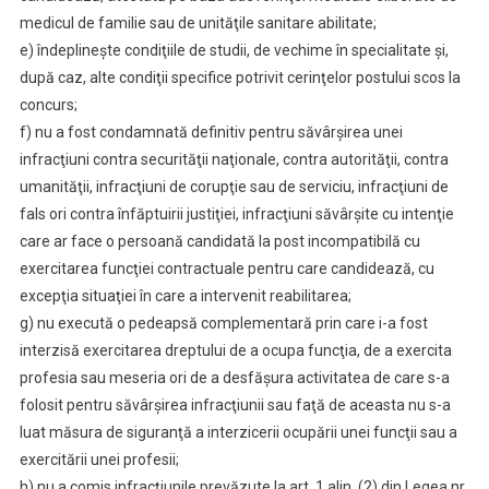
medicul de familie sau de unităţile sanitare abilitate;
e) îndeplineşte condiţiile de studii, de vechime în specialitate şi,
după caz, alte condiţii specifice potrivit cerinţelor postului scos la
concurs;
f) nu a fost condamnată definitiv pentru săvârşirea unei
infracţiuni contra securităţii naţionale, contra autorităţii, contra
umanităţii, infracţiuni de corupţie sau de serviciu, infracţiuni de
fals ori contra înfăptuirii justiţiei, infracţiuni săvârşite cu intenţie
care ar face o persoană candidată la post incompatibilă cu
exercitarea funcţiei contractuale pentru care candidează, cu
excepţia situaţiei în care a intervenit reabilitarea;
g) nu execută o pedeapsă complementară prin care i-a fost
interzisă exercitarea dreptului de a ocupa funcţia, de a exercita
profesia sau meseria ori de a desfăşura activitatea de care s-a
folosit pentru săvârşirea infracţiunii sau faţă de aceasta nu s-a
luat măsura de siguranţă a interzicerii ocupării unei funcţii sau a
exercitării unei profesii;
h) nu a comis infracţiunile prevăzute la art. 1 alin. (2) din Legea nr.