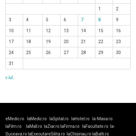
1
2
3
4
5
6
7
8
9
10
11
12
13
14
15
16
17
18
19
20
21
22
23
24
25
26
27
28
29
30
31
« iul.
eMedic.ro
laMedic.ro
laSpital.ro
laHotel.ro
la-Masa.ro
laFilm.ro
laMall.ro
laZiar.ro
laFirma.ro
laFacultate.ro
la-
Suceava.ro
laExecutareSilita.ro
laChisinau.ro
laBalti.ro