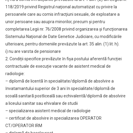
118/2019 privind Registrul naţional automatizat cu privire la
persoanele care au comis infracţiuni sexuale, de exploatare a
unor persoane sau asupra minorilor, precum şi pentru
completarea Legii nr. 76/2008 privind organizarea şi funcţionarea
Sistemului Naţional de Date Genetice Judiciare, cu modificările
ulterioare, pentru domeniile prevăzute la art. 35 alin. (1) lit. h).
i) nu are varsta de pensionare
2. Condiții specifice prevãzute ȋn fişa postului aferentã funcției
contractuale de execuție vacante de asistent medical de
radiologie:
– diplomã de licentã ȋn specialitate/diplomã de absolvire a
ȋnvatamantului superior de 3 ani ȋn specialitate/diplomã de
scoalã sanitarã postlicealã sau echivalentã/diplomã de absolvire
a liceului sanitar sau ehivalare de studii
– specializarea asistent medical de radiologie
– certificat de absolvire in specializarea OPERATOR
CT/OPERATOR IRM
– diplomã de bacalaureat