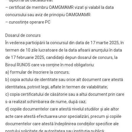
– certificat de membru OAMGMAMR vizat şi valabil la data
concursului sau aviz de principiu OAMGMAMR
– cunostințe operare PC
Dosarul de concurs
În vederea participării la concursul din data de 17 martie 2025, în
termen de 10 zile lucratoare de la data afisarii anunţului în data
de 17 februarie 2025, candidaţii depun dosarul de concurs, la
Biroul RUNOS care va conţine în mod obligatoriu:
a) formular de înscriere la concurs;
b) copia actului de identitate sau orice alt document care atestă
identitatea, potrivit legii, aflate în termen de valabilitate;
c) copia certificatului de căsătorie sau a altui document prin care
s-a realizat schimbarea de nume, după caz;
d) copiile documentelor care atestă nivelul studiilor şi ale altor
acte care atestă efectuarea unor specializări, precum şi copiile
documentelor care atestă îndeplinirea condiţiilor specifice ale
postului solicitate de autoritatea sau instituţia publică;