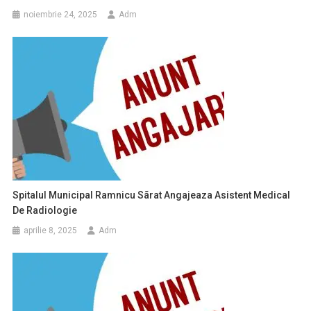
noiembrie 24, 2025
Adm
Spitalul Municipal Ramnicu Sãrat Angajeaza Asistent Medical
De Radiologie
aprilie 8, 2025
Adm