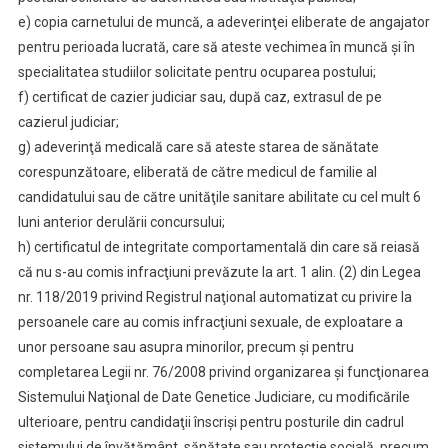
e) copia carnetului de muncă, a adeverinţei eliberate de angajator
pentru perioada lucrată, care să ateste vechimea în muncă şi în
specialitatea studiilor solicitate pentru ocuparea postului;
f) certificat de cazier judiciar sau, după caz, extrasul de pe
cazierul judiciar;
g) adeverinţă medicală care să ateste starea de sănătate
corespunzătoare, eliberată de către medicul de familie al
candidatului sau de către unităţile sanitare abilitate cu cel mult 6
luni anterior derulării concursului;
h) certificatul de integritate comportamentală din care să reiasă
că nu s-au comis infracţiuni prevăzute la art. 1 alin. (2) din Legea
nr. 118/2019 privind Registrul naţional automatizat cu privire la
persoanele care au comis infracţiuni sexuale, de exploatare a
unor persoane sau asupra minorilor, precum şi pentru
completarea Legii nr. 76/2008 privind organizarea şi funcţionarea
Sistemului Naţional de Date Genetice Judiciare, cu modificările
ulterioare, pentru candidaţii înscrişi pentru posturile din cadrul
sistemului de învăţământ, sănătate sau protecţie socială, precum