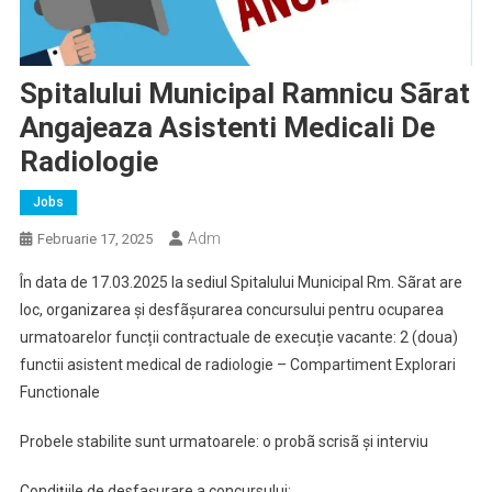
Spitalului Municipal Ramnicu Sãrat
Angajeaza Asistenti Medicali De
Radiologie
Jobs
Adm
Februarie 17, 2025
În data de 17.03.2025 la sediul Spitalului Municipal Rm. Sãrat are
loc, organizarea şi desfãşurarea concursului pentru ocuparea
urmatoarelor funcții contractuale de execuție vacante: 2 (doua)
functii asistent medical de radiologie – Compartiment Explorari
Functionale
Probele stabilite sunt urmatoarele: o probã scrisã şi interviu
Condițiile de desfaşurare a concursului: