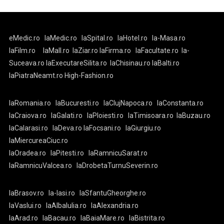
eMedic.ro
laMedic.ro
laSpital.ro
laHotel.ro
la-Masa.ro
laFilm.ro
laMall.ro
laZiar.ro
laFirma.ro
laFacultate.ro
la-
Suceava.ro
laExecutareSilita.ro
laChisinau.ro
laBalti.ro
laPiatraNeamt.ro
High-Fashion.ro
laRomania.ro
laBucuresti.ro
laClujNapoca.ro
laConstanta.ro
laCraiova.ro
laGalati.ro
laPloiesti.ro
laTimisoara.ro
laBuzau.ro
laCalarasi.ro
laDeva.ro
laFocsani.ro
laGiurgiu.ro
laMiercureaCiuc.ro
laOradea.ro
laPitesti.ro
laRamnicuSarat.ro
laRamnicuValcea.ro
laDrobetaTurnuSeverin.ro
laBrasov.ro
la-Iasi.ro
laSfantuGheorghe.ro
laVaslui.ro
laAlbaIulia.ro
laAlexandria.ro
laArad.ro
laBacau.ro
laBaiaMare.ro
laBistrita.ro