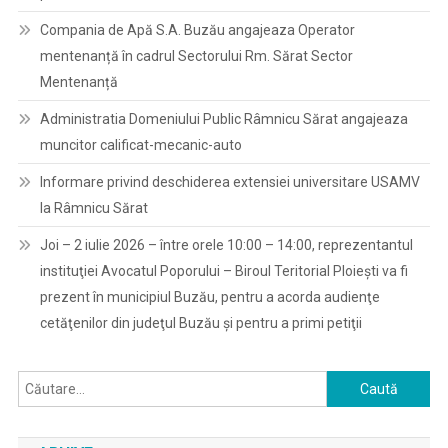
Compania de Apă S.A. Buzău angajeaza Operator
mentenanță în cadrul Sectorului Rm. Sărat Sector
Mentenanță
Administratia Domeniului Public Râmnicu Sărat angajeaza
muncitor calificat-mecanic-auto
Informare privind deschiderea extensiei universitare USAMV
la Râmnicu Sărat
Joi – 2 iulie 2026 – între orele 10:00 – 14:00, reprezentantul
instituţiei Avocatul Poporului – Biroul Teritorial Ploieşti va fi
prezent în municipiul Buzău, pentru a acorda audienţe
cetăţenilor din judeţul Buzău şi pentru a primi petiţii
Caută
după: