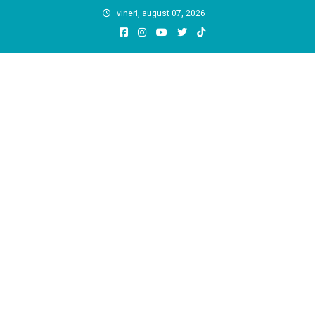
Skip
vineri, august 07, 2026
to
content