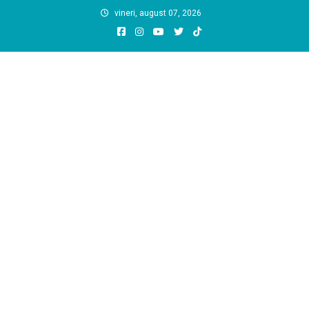
Skip
vineri, august 07, 2026
to
content