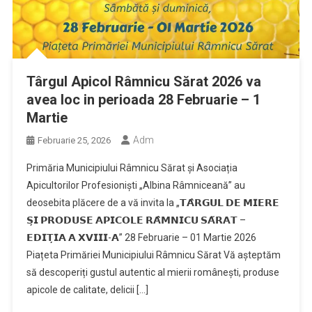
Târgul Apicol Râmnicu Sărat 2026 va
avea loc in perioada 28 Februarie – 1
Martie
Adm
Februarie 25, 2026
Primăria Municipiului Râmnicu Sărat și Asociația
Apicultorilor Profesioniști „Albina Râmniceană” au
deosebita plăcere de a vă invita la „𝗧𝗔̂𝗥𝗚𝗨𝗟 𝗗𝗘 𝗠𝗜𝗘𝗥𝗘
𝗦̦𝗜 𝗣𝗥𝗢𝗗𝗨𝗦𝗘 𝗔𝗣𝗜𝗖𝗢𝗟𝗘 𝗥𝗔̂𝗠𝗡𝗜𝗖𝗨 𝗦𝗔̆𝗥𝗔𝗧 –
𝗘𝗗𝗜𝗧̦𝗜𝗔 𝗔 𝗫𝗩𝗜𝗜𝗜-𝗔” 28 Februarie – 01 Martie 2026
Piațeta Primăriei Municipiului Râmnicu Sărat Vă așteptăm
să descoperiți gustul autentic al mierii românești, produse
apicole de calitate, delicii […]