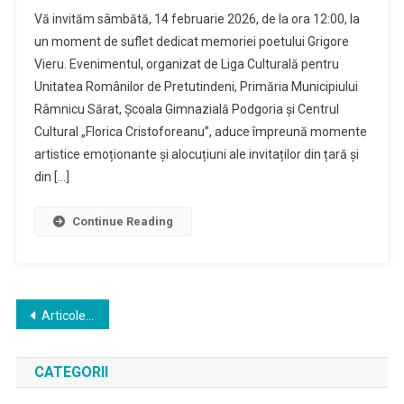
Vă invităm sâmbătă, 14 februarie 2026, de la ora 12:00, la
un moment de suflet dedicat memoriei poetului Grigore
Vieru. Evenimentul, organizat de Liga Culturală pentru
Unitatea Românilor de Pretutindeni, Primăria Municipiului
Râmnicu Sărat, Școala Gimnazială Podgoria și Centrul
Cultural „Florica Cristoforeanu”, aduce împreună momente
artistice emoționante și alocuțiuni ale invitaților din țară și
din […]
Continue Reading
Navigare
Articole mai vechi
în
CATEGORII
articole