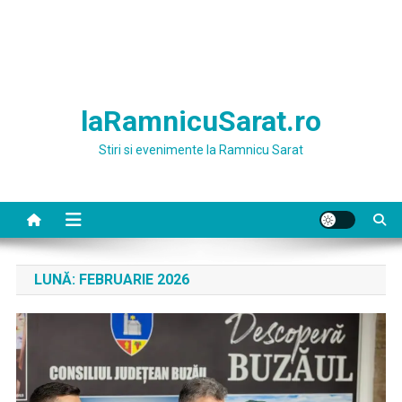
laRamnicuSarat.ro
Stiri si evenimente la Ramnicu Sarat
LUNĂ:
FEBRUARIE 2026