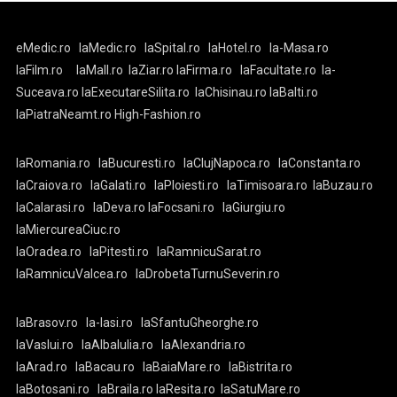
eMedic.ro
laMedic.ro
laSpital.ro
laHotel.ro
la-Masa.ro
laFilm.ro
laMall.ro
laZiar.ro
laFirma.ro
laFacultate.ro
la-
Suceava.ro
laExecutareSilita.ro
laChisinau.ro
laBalti.ro
laPiatraNeamt.ro
High-Fashion.ro
laRomania.ro
laBucuresti.ro
laClujNapoca.ro
laConstanta.ro
laCraiova.ro
laGalati.ro
laPloiesti.ro
laTimisoara.ro
laBuzau.ro
laCalarasi.ro
laDeva.ro
laFocsani.ro
laGiurgiu.ro
laMiercureaCiuc.ro
laOradea.ro
laPitesti.ro
laRamnicuSarat.ro
laRamnicuValcea.ro
laDrobetaTurnuSeverin.ro
laBrasov.ro
la-Iasi.ro
laSfantuGheorghe.ro
laVaslui.ro
laAlbaIulia.ro
laAlexandria.ro
laArad.ro
laBacau.ro
laBaiaMare.ro
laBistrita.ro
laBotosani.ro
laBraila.ro
laResita.ro
laSatuMare.ro