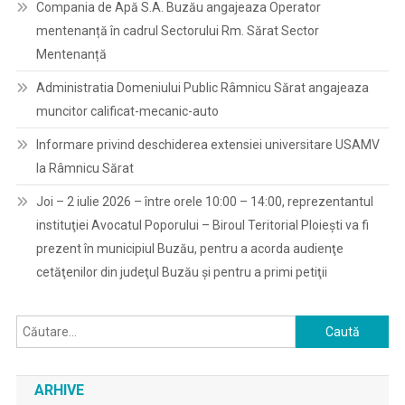
Compania de Apă S.A. Buzău angajeaza Operator
mentenanță în cadrul Sectorului Rm. Sărat Sector
Mentenanță
Administratia Domeniului Public Râmnicu Sărat angajeaza
muncitor calificat-mecanic-auto
Informare privind deschiderea extensiei universitare USAMV
la Râmnicu Sărat
Joi – 2 iulie 2026 – între orele 10:00 – 14:00, reprezentantul
instituţiei Avocatul Poporului – Biroul Teritorial Ploieşti va fi
prezent în municipiul Buzău, pentru a acorda audienţe
cetăţenilor din judeţul Buzău şi pentru a primi petiţii
Caută
după:
ARHIVE