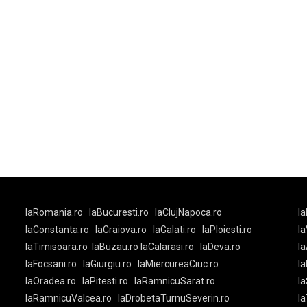
laRomania.ro
laBucuresti.ro
laClujNapoca.ro
la
-
laConstanta.ro
laCraiova.ro
laGalati.ro
laPloiesti.ro
l
laTimisoara.ro
laBuzau.ro
laCalarasi.ro
laDeva.ro
la
laFocsani.ro
laGiurgiu.ro
laMiercureaCiuc.ro
la
laOradea.ro
laPitesti.ro
laRamnicuSarat.ro
la
laRamnicuValcea.ro
laDrobetaTurnuSeverin.ro
l