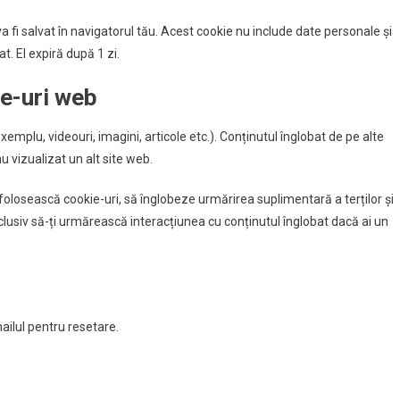
a fi salvat în navigatorul tău. Acest cookie nu include date personale și
at. El expiră după 1 zi.
te-uri web
xemplu, videouri, imagini, articole etc.). Conținutul înglobat de pe alte
u vizualizat un alt site web.
folosească cookie-uri, să înglobeze urmărirea suplimentară a terților și
nclusiv să-ți urmărească interacțiunea cu conținutul înglobat dacă ai un
mailul pentru resetare.