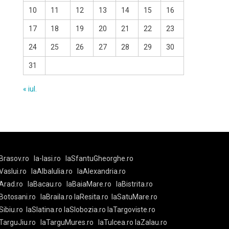
10
11
12
13
14
15
16
17
18
19
20
21
22
23
24
25
26
27
28
29
30
31
« iul.
Brasov.ro
la-Iasi.ro
laSfantuGheorghe.ro
aVaslui.ro
laAlbaIulia.ro
laAlexandria.ro
Arad.ro
laBacau.ro
laBaiaMare.ro
laBistrita.ro
Botosani.ro
laBraila.ro
laResita.ro
laSatuMare.ro
Sibiu.ro
laSlatina.ro
laSlobozia.ro
laTargoviste.ro
aTarguJiu.ro
laTarguMures.ro
laTulcea.ro
laZalau.ro