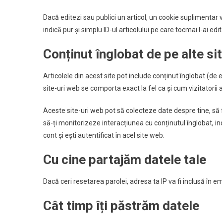
Dacă editezi sau publici un articol, un cookie suplimentar v
indică pur și simplu ID-ul articolului pe care tocmai l-ai edit
Conținut înglobat de pe alte si
Articolele din acest site pot include conținut înglobat (de e
site-uri web se comporta exact la fel ca și cum vizitatorii a
Aceste site-uri web pot să colecteze date despre tine, să 
să-ți monitorizeze interacțiunea cu conținutul înglobat, i
cont și ești autentificat în acel site web.
Cu cine partajăm datele tale
Dacă ceri resetarea parolei, adresa ta IP va fi inclusă în e
Cât timp îți păstrăm datele