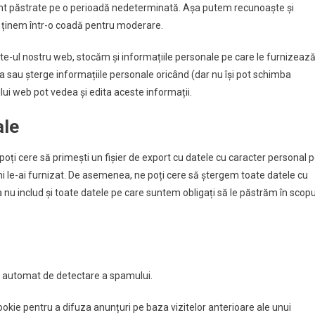
unt păstrate pe o perioadă nedeterminată. Așa putem recunoaște și
 ținem într-o coadă pentru moderare.
site-ul nostru web, stocăm și informațiile personale pe care le furnizeaz
, edita sau șterge informațiile personale oricând (dar nu își pot schimba
lui web pot vedea și edita aceste informații.
ale
poți cere să primești un fișier de export cu datele cu caracter personal 
 ni le-ai furnizat. De asemenea, ne poți cere să ștergem toate datele cu
nu includ și toate datele pe care suntem obligați să le păstrăm în scopu
iciu automat de detectare a spamului.
cookie pentru a difuza anunțuri pe baza vizitelor anterioare ale unui