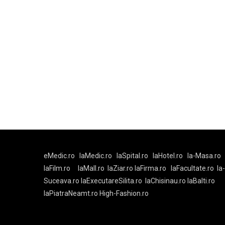
eMedic.ro
laMedic.ro
laSpital.ro
laHotel.ro
la-Masa.ro
laFilm.ro
laMall.ro
laZiar.ro
laFirma.ro
laFacultate.ro
la
Suceava.ro
laExecutareSilita.ro
laChisinau.ro
laBalti.ro
laPiatraNeamt.ro
High-Fashion.ro