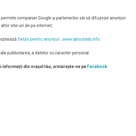
e permite companiei Google și partenerilor săi să difuzeze anunțuri
 altor site-uri de pe internet;
 vizitează
Setări pentru anunțuri
,
www.aboutads.info
.
ale publicitarea, a datelor cu caracter personal.
și informații din orașul tău, urmărește-ne pe
Facebook.