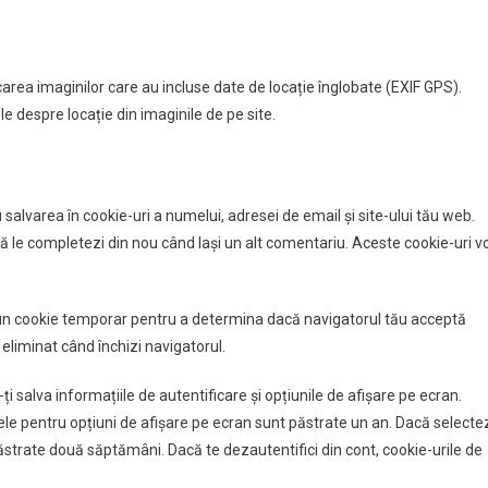
rcarea imaginilor care au incluse date de locație înglobate (EXIF GPS).
le despre locație din imaginile de pe site.
 salvarea în cookie-uri a numelui, adresei de email și site-ului tău web.
ă le completezi din nou când lași un alt comentariu. Aceste cookie-uri v
 un cookie temporar pentru a determina dacă navigatorul tău acceptă
eliminat când închizi navigatorul.
ți salva informațiile de autentificare și opțiunile de afișare pe ecran.
cele pentru opțiuni de afișare pe ecran sunt păstrate un an. Dacă selecte
păstrate două săptămâni. Dacă te dezautentifici din cont, cookie-urile de