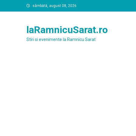
Skip
sâmbătă, august 08, 2026
to
content
laRamnicuSarat.ro
Stiri si evenimente la Ramnicu Sarat