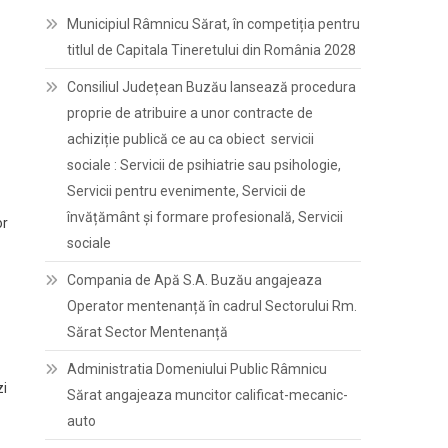
Municipiul Râmnicu Sărat, în competiția pentru
titlul de Capitala Tineretului din România 2028
Consiliul Județean Buzău lansează procedura
proprie de atribuire a unor contracte de
achiziție publică ce au ca obiect servicii
sociale : Servicii de psihiatrie sau psihologie,
Servicii pentru evenimente, Servicii de
învățământ și formare profesională, Servicii
or
sociale
Compania de Apă S.A. Buzău angajeaza
Operator mentenanță în cadrul Sectorului Rm.
Sărat Sector Mentenanță
Administratia Domeniului Public Râmnicu
zi
Sărat angajeaza muncitor calificat-mecanic-
auto