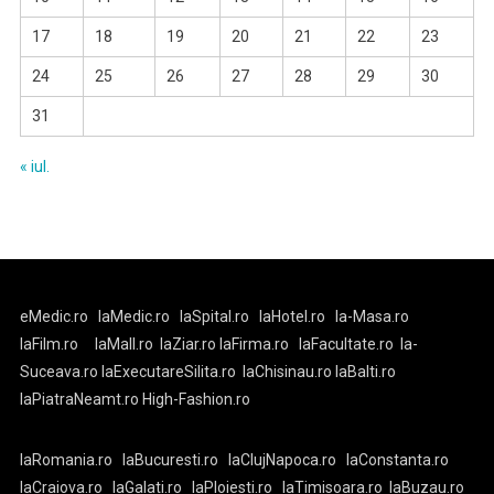
17
18
19
20
21
22
23
24
25
26
27
28
29
30
31
« iul.
eMedic.ro
laMedic.ro
laSpital.ro
laHotel.ro
la-Masa.ro
laFilm.ro
laMall.ro
laZiar.ro
laFirma.ro
laFacultate.ro
la-
Suceava.ro
laExecutareSilita.ro
laChisinau.ro
laBalti.ro
laPiatraNeamt.ro
High-Fashion.ro
laRomania.ro
laBucuresti.ro
laClujNapoca.ro
laConstanta.ro
laCraiova.ro
laGalati.ro
laPloiesti.ro
laTimisoara.ro
laBuzau.ro