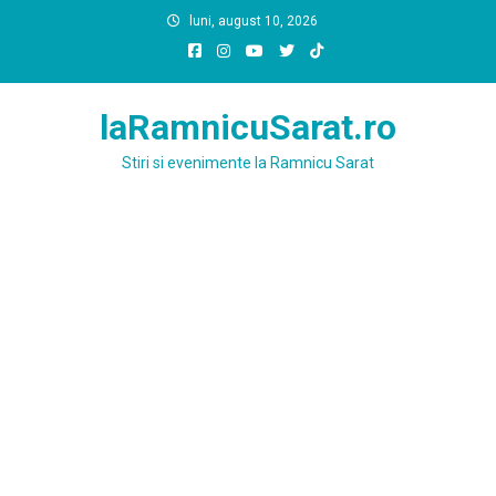
Skip
luni, august 10, 2026
to
content
laRamnicuSarat.ro
Stiri si evenimente la Ramnicu Sarat