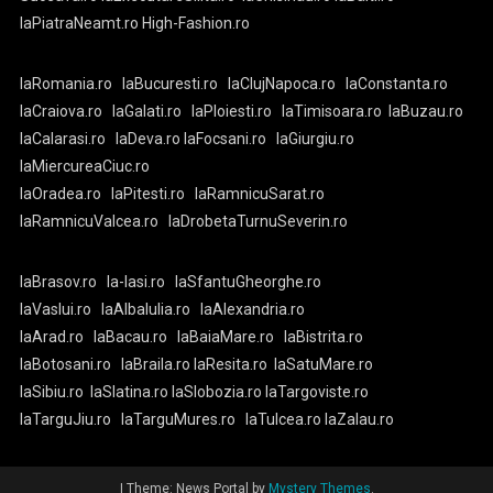
laPiatraNeamt.ro
High-Fashion.ro
laRomania.ro
laBucuresti.ro
laClujNapoca.ro
laConstanta.ro
laCraiova.ro
laGalati.ro
laPloiesti.ro
laTimisoara.ro
laBuzau.ro
laCalarasi.ro
laDeva.ro
laFocsani.ro
laGiurgiu.ro
laMiercureaCiuc.ro
laOradea.ro
laPitesti.ro
laRamnicuSarat.ro
laRamnicuValcea.ro
laDrobetaTurnuSeverin.ro
laBrasov.ro
la-Iasi.ro
laSfantuGheorghe.ro
laVaslui.ro
laAlbaIulia.ro
laAlexandria.ro
laArad.ro
laBacau.ro
laBaiaMare.ro
laBistrita.ro
laBotosani.ro
laBraila.ro
laResita.ro
laSatuMare.ro
laSibiu.ro
laSlatina.ro
laSlobozia.ro
laTargoviste.ro
laTarguJiu.ro
laTarguMures.ro
laTulcea.ro
laZalau.ro
|
Theme: News Portal by
Mystery Themes
.