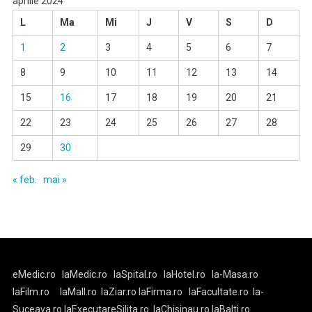
aprilie 2024
L
Ma
Mi
J
V
S
D
1
2
3
4
5
6
7
8
9
10
11
12
13
14
15
16
17
18
19
20
21
22
23
24
25
26
27
28
29
30
« feb.
mai »
eMedic.ro
laMedic.ro
laSpital.ro
laHotel.ro
la-Masa.ro
laFilm.ro
laMall.ro
laZiar.ro
laFirma.ro
laFacultate.ro
la-
Suceava.ro
laExecutareSilita.ro
laChisinau.ro
laBalti.ro