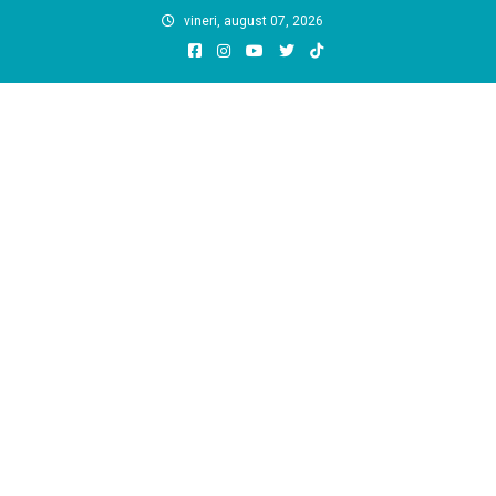
Skip
vineri, august 07, 2026
to
content