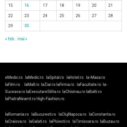
15
16
17
18
19
20
21
22
23
24
25
26
27
28
29
30
« feb.
mai »
eMedic.ro
laMedic.ro
laSpital.ro
laHotel.ro
la-Masa.ro
laFilm.ro
laMall.ro
laZiar.ro
laFirma.ro
laFacultate.ro
la-
Suceava.ro
laExecutareSilita.ro
laChisinau.ro
laBalti.ro
laPiatraNeamt.ro
High-Fashion.ro
laRomania.ro
laBucuresti.ro
laClujNapoca.ro
laConstanta.ro
laCraiova.ro
laGalati.ro
laPloiesti.ro
laTimisoara.ro
laBuzau.ro