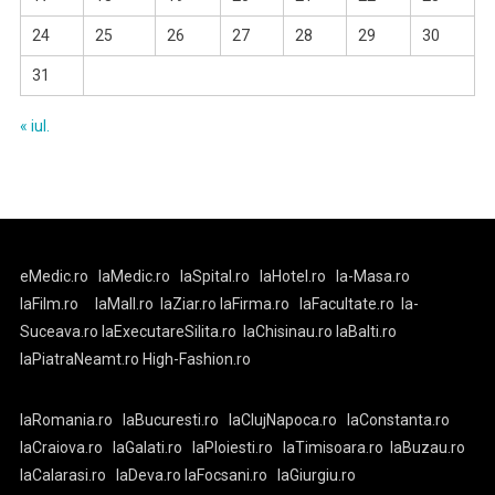
24
25
26
27
28
29
30
31
« iul.
eMedic.ro
laMedic.ro
laSpital.ro
laHotel.ro
la-Masa.ro
laFilm.ro
laMall.ro
laZiar.ro
laFirma.ro
laFacultate.ro
la-
Suceava.ro
laExecutareSilita.ro
laChisinau.ro
laBalti.ro
laPiatraNeamt.ro
High-Fashion.ro
laRomania.ro
laBucuresti.ro
laClujNapoca.ro
laConstanta.ro
laCraiova.ro
laGalati.ro
laPloiesti.ro
laTimisoara.ro
laBuzau.ro
laCalarasi.ro
laDeva.ro
laFocsani.ro
laGiurgiu.ro