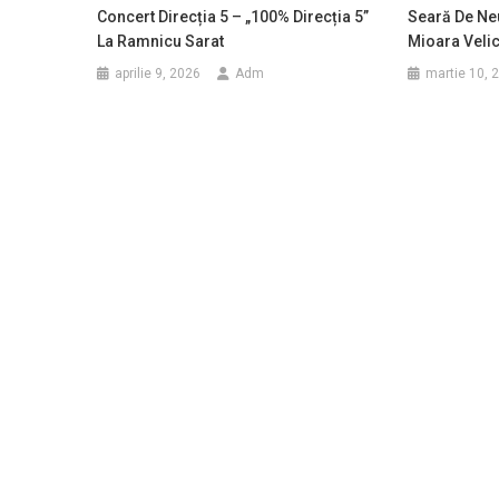
Concert Direcția 5 – „100% Direcția 5”
Seară De Neu
La Ramnicu Sarat
Mioara Veli
aprilie 9, 2026
Adm
martie 10, 