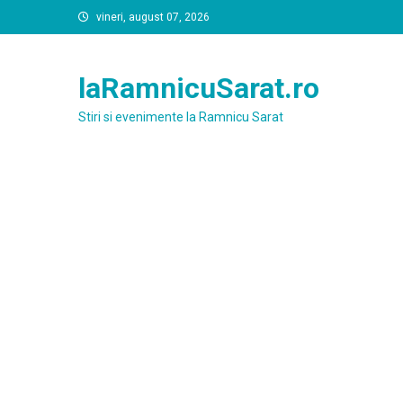
Skip
vineri, august 07, 2026
to
content
laRamnicuSarat.ro
Stiri si evenimente la Ramnicu Sarat