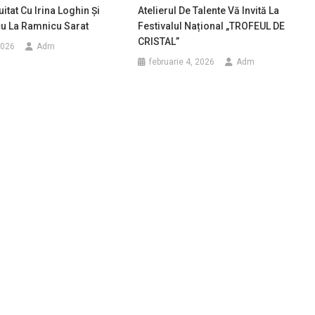
itat Cu Irina Loghin Și
Atelierul De Talente Vă Invită La
cu La Ramnicu Sarat
Festivalul Național „TROFEUL DE
CRISTAL”
2026
Adm
februarie 4, 2026
Adm