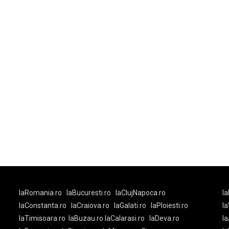
laRomania.ro
laBucuresti.ro
laClujNapoca.ro
la
-
laConstanta.ro
laCraiova.ro
laGalati.ro
laPloiesti.ro
l
laTimisoara.ro
laBuzau.ro
laCalarasi.ro
laDeva.ro
la