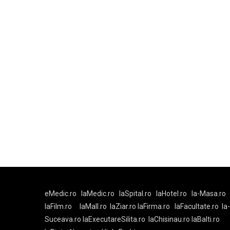
eMedic.ro
laMedic.ro
laSpital.ro
laHotel.ro
la-Masa.ro
laFilm.ro
laMall.ro
laZiar.ro
laFirma.ro
laFacultate.ro
la
Suceava.ro
laExecutareSilita.ro
laChisinau.ro
laBalti.ro