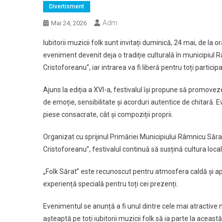
Divertisment
Adm
Mai 24, 2026
Iubitorii muzicii folk sunt invitați duminică, 24 mai, de la 
eveniment devenit deja o tradiție culturală în municipiul 
Cristoforeanu”, iar intrarea va fi liberă pentru toți participa
Ajuns la ediția a XVI-a, festivalul își propune să promoveze 
de emoție, sensibilitate și acorduri autentice de chitară.
piese consacrate, cât și compoziții proprii.
Organizat cu sprijinul Primăriei Municipiului Râmnicu Sărat, 
Cristoforeanu”, festivalul continuă să susțină cultura local
„Folk Sărat” este recunoscut pentru atmosfera caldă și apro
experiență specială pentru toți cei prezenți.
Evenimentul se anunță a fi unul dintre cele mai atractive m
așteaptă pe toți iubitorii muzicii folk să ia parte la această