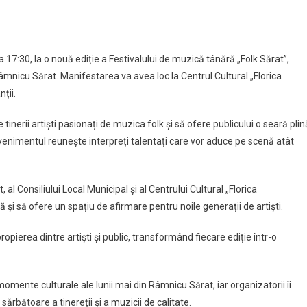
ora 17:30, la o nouă ediție a Festivalului de muzică tânără „Folk Sărat”,
Râmnicu Sărat. Manifestarea va avea loc la Centrul Cultural „Florica
nții.
tinerii artiști pasionați de muzica folk și să ofere publicului o seară plin
 Evenimentul reunește interpreți talentați care vor aduce pe scenă atât
al Consiliului Local Municipal și al Centrului Cultural „Florica
ă și să ofere un spațiu de afirmare pentru noile generații de artiști.
pierea dintre artiști și public, transformând fiecare ediție într-o
omente culturale ale lunii mai din Râmnicu Sărat, iar organizatorii îi
 sărbătoare a tinereții și a muzicii de calitate.