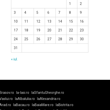
1
2
3
4
5
6
7
8
9
10
11
12
13
14
15
16
17
18
19
20
21
22
23
24
25
26
27
28
29
30
31
« iul.
Brasov.ro
la-Iasi.ro
laSfantuGheorghe.ro
aVaslui.ro
laAlbaIulia.ro
laAlexandria.ro
Arad.ro
laBacau.ro
laBaiaMare.ro
laBistrita.ro