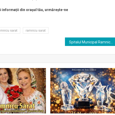
și informații din orașul tău, urmărește-ne
amnicu sarat
ramnicu sarat
Spitalul Municipal Ramnicu Sãrat angajeaza bucatar