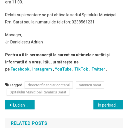
ora 11.00.
Relatii suplimentare se pot obtine la sediul Spitalului Municipal
Rm. Sarat sau la numarul de telefon: 0238561231
Manager,
Jr. Danielescu Adrian
Pentru a fi în permanență la curent cu ultimele noutăți și
informații din orașul tău, urmărește-ne
pe
Facebook
,
Instagram
,
YouTube
,
TikTok
,
Twitter
.
Tagged
director financiar contabil
ramnicu sarat
Spitalului Municipal Ramnicu Sarat
Navigare
Lucian Romaşcanu a fost învestit în funcţia de preşedinte al Consiliul Judeţean Buzau
În perioada 21 – 23 noiembrie vă aşteptăm la Caravana Serile Filmui Romanesc !
în
RELATED POSTS
articole