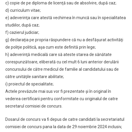
c) copie de pe diploma de licenţă sau de absolvire, după caz;
d) curriculum vitae;
e) adeverinţa care atestă vechimea în muncă sau în specialitatea
studiilor, după caz;
f) cazierul judiciar;
g) declaraţia pe propria răspundere că nu a desfăşurat activităţi
de poliţie politică, aşa cum este definită prin lege;
h) adeverinţă medicală care să ateste starea de sănătate
corespunzătoare, eliberată cu cel mult 6 luni anterior derulării
concursului de către medicul de familie al candidatului sau de
către unităţile sanitare abilitate;
i) proiectul de specialitate;
Actele prevăzute mai sus vor fi prezentate şi în original în
vederea certificarii pentru conformitate cu originalul de catre
secretarul comisiei de concurs.
Dosarul de concurs va fi depus de catre candidati la secretariatul
comisiei de concurs pana la data de 29 noiembrie 2024 inclusiv,