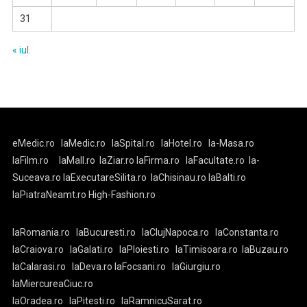
31
« iul.
eMedic.ro
laMedic.ro
laSpital.ro
laHotel.ro
la-Masa.ro
laFilm.ro
laMall.ro
laZiar.ro
laFirma.ro
laFacultate.ro
la-
Suceava.ro
laExecutareSilita.ro
laChisinau.ro
laBalti.ro
laPiatraNeamt.ro
High-Fashion.ro
laRomania.ro
laBucuresti.ro
laClujNapoca.ro
laConstanta.ro
laCraiova.ro
laGalati.ro
laPloiesti.ro
laTimisoara.ro
laBuzau.ro
laCalarasi.ro
laDeva.ro
laFocsani.ro
laGiurgiu.ro
laMiercureaCiuc.ro
laOradea.ro
laPitesti.ro
laRamnicuSarat.ro