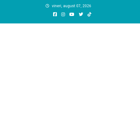
Skip
vineri, august 07, 2026
to
content