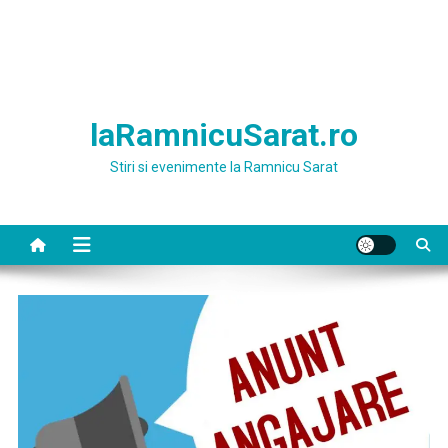
laRamnicuSarat.ro
Stiri si evenimente la Ramnicu Sarat