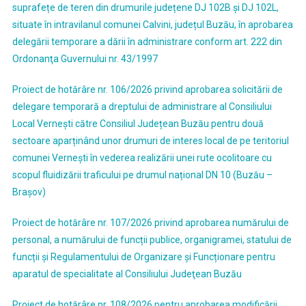
suprafețe de teren din drumurile județene DJ 102B și DJ 102L,
situate în intravilanul comunei Calvini, județul Buzău, în aprobarea
delegării temporare a dării în administrare conform art. 222 din
Ordonanţa Guvernului nr. 43/1997
Proiect de hotărâre nr. 106/2026 privind aprobarea solicitării de
delegare temporară a dreptului de administrare al Consiliului
Local Vernești către Consiliul Județean Buzău pentru două
sectoare aparținând unor drumuri de interes local de pe teritoriul
comunei Vernești în vederea realizării unei rute ocolitoare cu
scopul fluidizării traficului pe drumul național DN 10 (Buzău –
Brașov)
Proiect de hotărâre nr. 107/2026 privind aprobarea numărului de
personal, a numărului de funcții publice, organigramei, statului de
funcții şi Regulamentului de Organizare şi Funcționare pentru
aparatul de specialitate al Consiliului Judeţean Buzău
Proiect de hotărâre nr. 108/2026 pentru aprobarea modificării