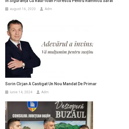
În Siguranță Cu Raul-Ioan Florescu Pentru Râmnicu Sărat
august 16, 2020
Adm
Sorin Cîrjan A Castigat Un Nou Mandat De Primar
iunie 14, 2024
Adm