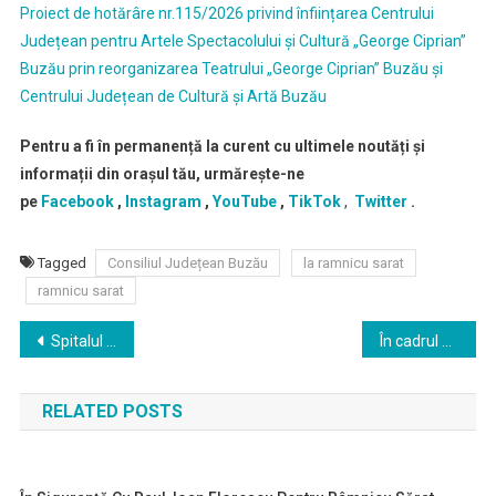
Proiect de hotărâre nr.115/2026 privind înființarea Centrului
Județean pentru Artele Spectacolului și Cultură „George Ciprian”
Buzău prin reorganizarea Teatrului „George Ciprian” Buzău și
Centrului Județean de Cultură și Artă Buzău
Pentru a fi în permanență la curent cu ultimele noutăți și
informații din orașul tău, urmărește-ne
pe
Facebook
,
Instagram
,
YouTube
,
TikTok
,
Twitter
.
Tagged
Consiliul Județean Buzău
la ramnicu sarat
ramnicu sarat
Navigare
Spitalul Municipal Ramnicu Sãrat angajeaza bucatar
În cadrul Ambulatoriului Integrat al Spitalului Municipal Râmnicu Sărat, pacienții pot beneficia de consultații de specialitate în boli infecțioase, pe baza biletului de trimitere de la medicul de familie sau medicul specialist
în
RELATED POSTS
articole