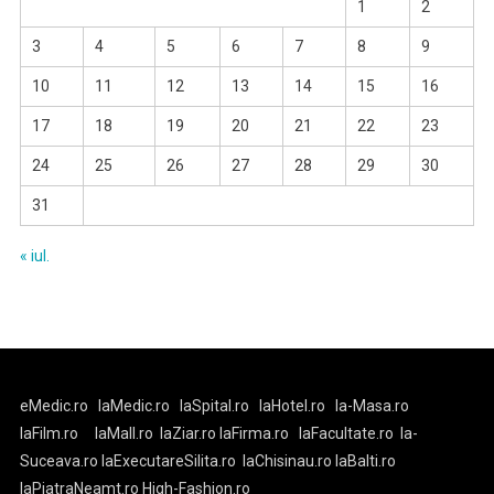
1
2
3
4
5
6
7
8
9
10
11
12
13
14
15
16
17
18
19
20
21
22
23
24
25
26
27
28
29
30
31
« iul.
eMedic.ro
laMedic.ro
laSpital.ro
laHotel.ro
la-Masa.ro
laFilm.ro
laMall.ro
laZiar.ro
laFirma.ro
laFacultate.ro
la-
Suceava.ro
laExecutareSilita.ro
laChisinau.ro
laBalti.ro
laPiatraNeamt.ro
High-Fashion.ro