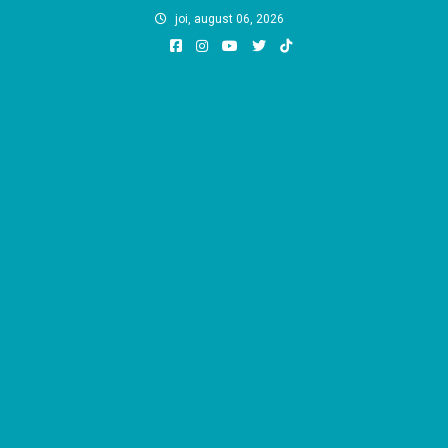
Skip
joi, august 06, 2026
to
content