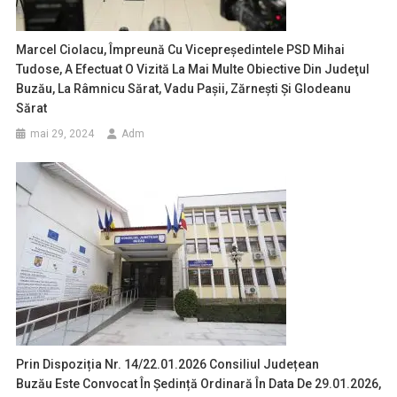
Marcel Ciolacu, Împreună Cu Vicepreşedintele PSD Mihai
Tudose, A Efectuat O Vizită La Mai Multe Obiective Din Judeţul
Buzău, La Râmnicu Sărat, Vadu Paşii, Zărneşti Şi Glodeanu
Sărat
mai 29, 2024
Adm
Prin Dispoziția Nr. 14/22.01.2026 Consiliul Județean
Buzău Este Convocat În Ședință Ordinară În Data De 29.01.2026,