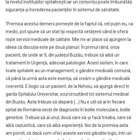
la nivelul instituțiilor spitalicești iar un consorțiu poate îmbunătăți
siguranța și încrederea pacienților în sistemul de sănătate.
‘Premisa acestui demers pornește de la faptul că, cel puțin eu, ca
medic, pot spune că un stat își respectă cetățenii când le oferă
niște servicii medicale de calitate. Mie mi-ar place să ajungem la
ideea că discuția este pe două planuri. În primul rând, orice
pacient, de unde ar fi, din județul Buzău, trebuie să aibă un
tratament în Urgență, adecvat patologiei. Acest sistem, în care
toate spitalele au un management, o gândire medicală comună,
că până la urmă asta este esența, să creăm o gândire medicală
coerentă. E ilogic ca un pacient, de la Nehoiu, să ajungă direct în
garda Spitalului Universitar, scurcircuitând tot sistemul medical
din Buzău. Asta trebuie să dispară (…) Nu e util să ai în fiecare
spital de România secții de diagnostic în bolile moleculare, bolile
genetice. Trebuie să ai unul, două care să-și facă treaba, care să
aibă cazuistică, care să aibă experiență. Noi de la premisa asta
am pornit, că dacă vom oferi aceste servicii gândite logic, într-un