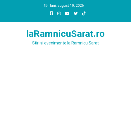
Skip
luni, august 10, 2026
to
content
laRamnicuSarat.ro
Stiri si evenimente la Ramnicu Sarat