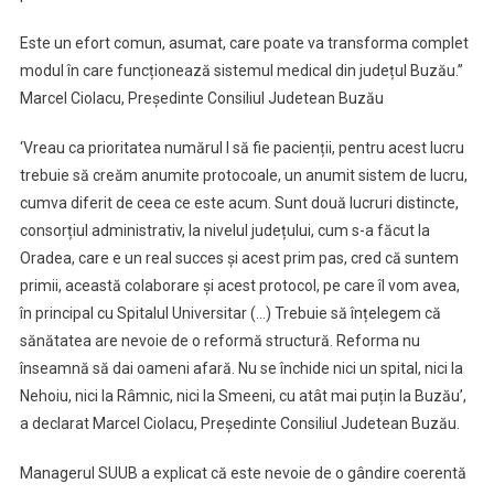
Este un efort comun, asumat, care poate va transforma complet
modul în care funcționează sistemul medical din județul Buzău.”
Marcel Ciolacu, Preşedinte Consiliul Judetean Buzău
‘Vreau ca prioritatea numărul I să fie pacienții, pentru acest lucru
trebuie să creăm anumite protocoale, un anumit sistem de lucru,
cumva diferit de ceea ce este acum. Sunt două lucruri distincte,
consorțiul administrativ, la nivelul județului, cum s-a făcut la
Oradea, care e un real succes și acest prim pas, cred că suntem
primii, această colaborare și acest protocol, pe care îl vom avea,
în principal cu Spitalul Universitar (…) Trebuie să înțelegem că
sănătatea are nevoie de o reformă structură. Reforma nu
înseamnă să dai oameni afară. Nu se închide nici un spital, nici la
Nehoiu, nici la Râmnic, nici la Smeeni, cu atât mai puțin la Buzău’,
a declarat Marcel Ciolacu, Preşedinte Consiliul Judetean Buzău.
Managerul SUUB a explicat că este nevoie de o gândire coerentă