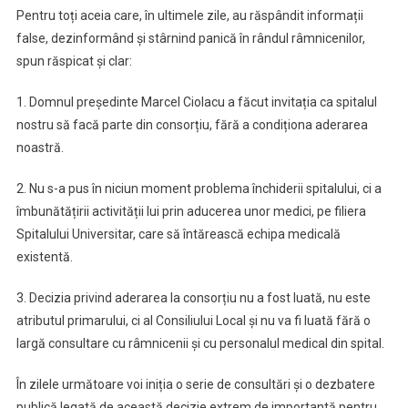
Pentru toți aceia care, în ultimele zile, au răspândit informații
false, dezinformând și stârnind panică în rândul râmnicenilor,
spun răspicat și clar:
1. Domnul președinte Marcel Ciolacu a făcut invitația ca spitalul
nostru să facă parte din consorțiu, fără a condiționa aderarea
noastră.
2. Nu s-a pus în niciun moment problema închiderii spitalului, ci a
îmbunătățirii activității lui prin aducerea unor medici, pe filiera
Spitalului Universitar, care să întărească echipa medicală
existentă.
3. Decizia privind aderarea la consorțiu nu a fost luată, nu este
atributul primarului, ci al Consiliului Local și nu va fi luată fără o
largă consultare cu râmnicenii și cu personalul medical din spital.
În zilele următoare voi iniția o serie de consultări și o dezbatere
publică legată de această decizie extrem de importantă pentru