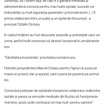
consorțiu, să-i zicem așa, de fapt e o gândire medicală și
administrativă comună pentru mai multe spitale, lucrurile vor
îmbunătăți cu mult siguranța pacienților și încrederea lor (…) E
prima colaborare între un județ și un spital din București’, a
precizat Cătălin Cîrstoiu.
În cadrul întâlnirii au fost discutate acțiunile și activitățile care vor
urma, astfel încât consorțiul să devină funcțional în următoarele
luni.
”Sănătatea buzoienilor: prioritatea numărul unu.
Felicitări președintelui Marcel Ciolacu pentru faptul că a pus pe
masă un proiect clar și așezat, care îi pune pe pacienți pe primul
loc.
Consorțiul județean de sănătate înseamnă colaborare reală între
spitale și șansa ca serviciile medicale din Buzău să funcționeze
mai bine, acolo unde contează cel mai mult: pentru oameni.”