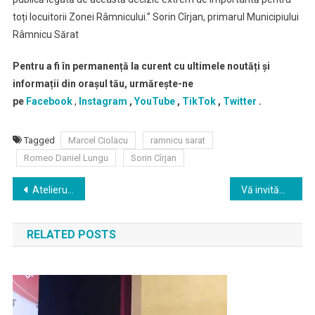
toți locuitorii Zonei Râmnicului.” Sorin Cîrjan, primarul Municipiului
Râmnicu Sărat
Pentru a fi în permanență la curent cu ultimele noutăți și
informații din orașul tău, urmărește-ne
pe
Facebook
,
Instagram
,
YouTube
,
TikTok
,
Twitter
.
Tagged
Marcel Ciolacu
ramnicu sarat
Romeo Daniel Lungu
Sorin Cîrjan
Navigare
Atelierul de Talente vă invită la Festivalul Național „TROFEUL DE CRISTAL”
Vă invităm sâmbătă, 14 februarie 2026, de la ora 12:00, la un moment de suflet dedicat memoriei poetului Grigore Vieru
în
RELATED POSTS
articole