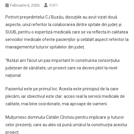
Adm
Februarie 6, 2026
Potrivit președintelui CJ Buzău, discuțiile au avut vizat două
aspecte, unul referitor la colaborarea dintre spitale din județ și
SUUB, pentru o expertiză medicală care se va reflecta în calitatea
serviciilor medicale oferite pacienților și celălalt aspect referitor la
managementul tuturor spitalelor din județ.
”Astăzi am făcut un pas important în construirea consorțiului
județean de sănătate, un proiect care va deveni pilot la nivel
național.
Pacientul este pe primul loc. Acesta este principiul de la care
plecăm, iar obiectivul este clar: acces real la servicii medicale de
calitate, mai bine coordonate, mai aproape de oameni.
Mulțumesc domnului Cătălin Cîrstoiu pentru implicare și tuturor
celor prezenți, care au ales să pună umărul la construcția acestui
proiect.