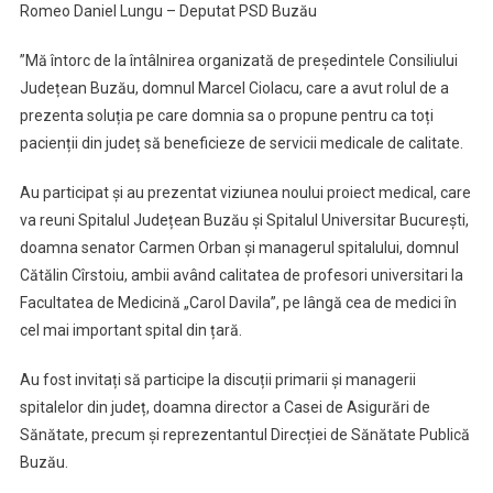
Romeo Daniel Lungu – Deputat PSD Buzău
”Mă întorc de la întâlnirea organizată de președintele Consiliului
Județean Buzău, domnul Marcel Ciolacu, care a avut rolul de a
prezenta soluția pe care domnia sa o propune pentru ca toți
pacienții din județ să beneficieze de servicii medicale de calitate.
Au participat și au prezentat viziunea noului proiect medical, care
va reuni Spitalul Județean Buzău și Spitalul Universitar București,
doamna senator Carmen Orban și managerul spitalului, domnul
Cătălin Cîrstoiu, ambii având calitatea de profesori universitari la
Facultatea de Medicină „Carol Davila”, pe lângă cea de medici în
cel mai important spital din țară.
Au fost invitați să participe la discuții primarii și managerii
spitalelor din județ, doamna director a Casei de Asigurări de
Sănătate, precum și reprezentantul Direcției de Sănătate Publică
Buzău.