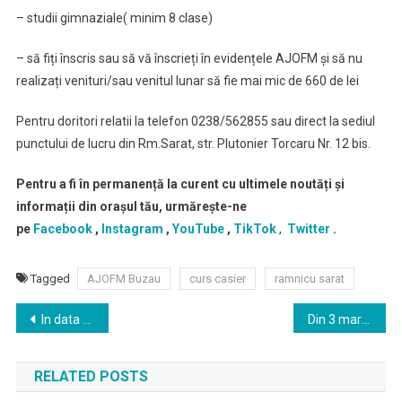
– studii gimnaziale( minim 8 clase)
– să fiți înscris sau să vă înscrieți în evidențele AJOFM și să nu
realizați venituri/sau venitul lunar să fie mai mic de 660 de lei
Pentru doritori relatii la telefon 0238/562855 sau direct la sediul
punctului de lucru din Rm.Sarat, str. Plutonier Torcaru Nr. 12 bis.
Pentru a fi în permanență la curent cu ultimele noutăți și
informații din orașul tău, urmărește-ne
pe
Facebook
,
Instagram
,
YouTube
,
TikTok
,
Twitter
.
Tagged
AJOFM Buzau
curs casier
ramnicu sarat
Navigare
In data de 25 martie 2025 va avea loc spectacolul Sunt un Orb cu Horatiu Malaele la Centrul Cultural „Florica Cristoforeanu” din Râmnicu Sărat
Din 3 martie, programare EXCLUSIV online la ghișeele de înmatriculări
în
RELATED POSTS
articole