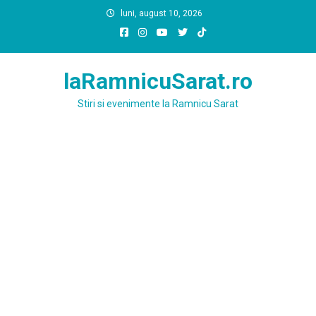
Skip
luni, august 10, 2026
to
content
laRamnicuSarat.ro
Stiri si evenimente la Ramnicu Sarat