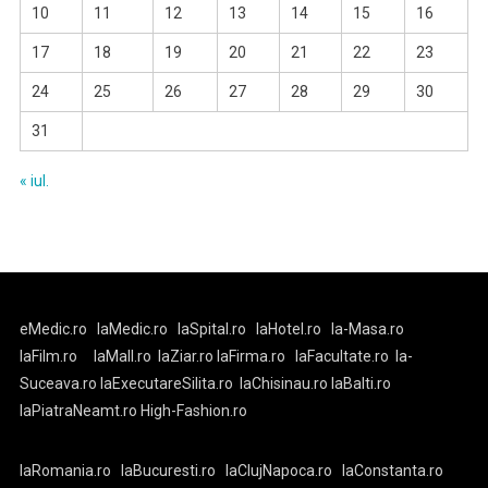
10
11
12
13
14
15
16
17
18
19
20
21
22
23
24
25
26
27
28
29
30
31
« iul.
eMedic.ro
laMedic.ro
laSpital.ro
laHotel.ro
la-Masa.ro
laFilm.ro
laMall.ro
laZiar.ro
laFirma.ro
laFacultate.ro
la-
Suceava.ro
laExecutareSilita.ro
laChisinau.ro
laBalti.ro
laPiatraNeamt.ro
High-Fashion.ro
laRomania.ro
laBucuresti.ro
laClujNapoca.ro
laConstanta.ro