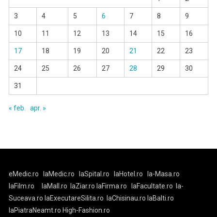
3
4
5
6
7
8
9
10
11
12
13
14
15
16
17
18
19
20
21
22
23
24
25
26
27
28
29
30
31
« feb.
apr. »
eMedic.ro
laMedic.ro
laSpital.ro
laHotel.ro
la-Masa.ro
laFilm.ro
laMall.ro
laZiar.ro
laFirma.ro
laFacultate.ro
la-
Suceava.ro
laExecutareSilita.ro
laChisinau.ro
laBalti.ro
laPiatraNeamt.ro
High-Fashion.ro