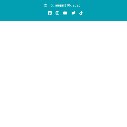
Skip
joi, august 06, 2026
to
content