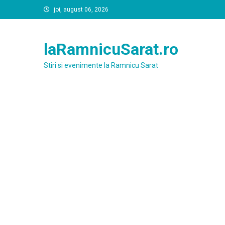
Skip
joi, august 06, 2026
to
content
laRamnicuSarat.ro
Stiri si evenimente la Ramnicu Sarat