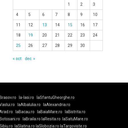
1
2
3
4
5
6
7
8
9
10
11
12
13
14
15
16
17
18
19
20
21
22
23
24
25
26
27
28
29
30
« oct.
dec. »
Brasov.ro
la-Iasi.ro
laSfantuGheorghe.ro
aVaslui.ro
laAlbaIulia.ro
laAlexandria.ro
Arad.ro
laBacau.ro
laBaiaMare.ro
laBistrita.ro
Botosani.ro
laBraila.ro
laResita.ro
laSatuMare.ro
Sibiu.ro
laSlatina.ro
laSlobozia.ro
laTargoviste.ro