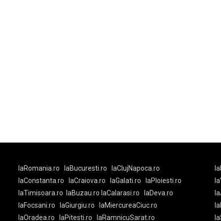
laRomania.ro
laBucuresti.ro
laClujNapoca.ro
la
-
laConstanta.ro
laCraiova.ro
laGalati.ro
laPloiesti.ro
l
laTimisoara.ro
laBuzau.ro
laCalarasi.ro
laDeva.ro
la
laFocsani.ro
laGiurgiu.ro
laMiercureaCiuc.ro
la
laOradea.ro
laPitesti.ro
laRamnicuSarat.ro
la