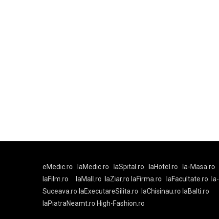
eMedic.ro
laMedic.ro
laSpital.ro
laHotel.ro
la-Masa.ro
laFilm.ro
laMall.ro
laZiar.ro
laFirma.ro
laFacultate.ro
la
Suceava.ro
laExecutareSilita.ro
laChisinau.ro
laBalti.ro
laPiatraNeamt.ro
High-Fashion.ro