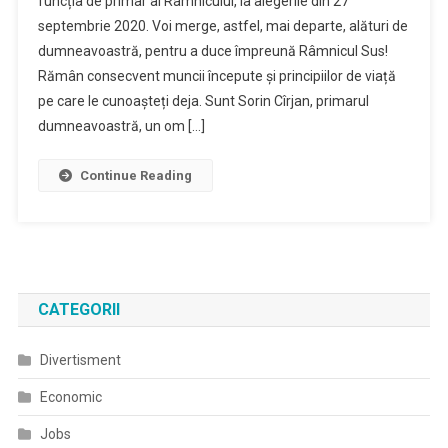
funcția de primar al Râmnicului, la alegerile din 27
septembrie 2020. Voi merge, astfel, mai departe, alături de
dumneavoastră, pentru a duce împreună Râmnicul Sus!
Rămân consecvent muncii începute și principiilor de viață
pe care le cunoașteți deja. Sunt Sorin Cîrjan, primarul
dumneavoastră, un om […]
Continue Reading
CATEGORII
Divertisment
Economic
Jobs