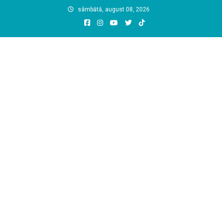
Skip
sâmbătă, august 08, 2026
to
content