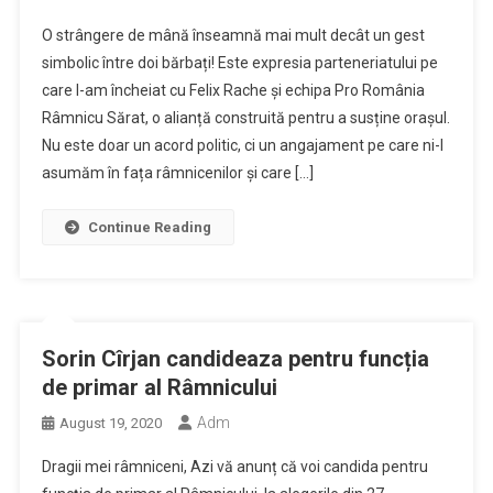
O strângere de mână înseamnă mai mult decât un gest
simbolic între doi bărbați! Este expresia parteneriatului pe
care l-am încheiat cu Felix Rache și echipa Pro România
Râmnicu Sărat, o alianță construită pentru a susține orașul.
Nu este doar un acord politic, ci un angajament pe care ni-l
asumăm în fața râmnicenilor și care […]
Continue Reading
Sorin Cîrjan candideaza pentru funcția
de primar al Râmnicului
Adm
August 19, 2020
Dragii mei râmniceni, Azi vă anunț că voi candida pentru