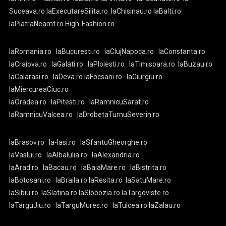
Suceava.ro
laExecutareSilita.ro
laChisinau.ro
laBalti.ro
laPiatraNeamt.ro
High-Fashion.ro
laRomania.ro
laBucuresti.ro
laClujNapoca.ro
laConstanta.ro
laCraiova.ro
laGalati.ro
laPloiesti.ro
laTimisoara.ro
laBuzau.ro
laCalarasi.ro
laDeva.ro
laFocsani.ro
laGiurgiu.ro
laMiercureaCiuc.ro
laOradea.ro
laPitesti.ro
laRamnicuSarat.ro
laRamnicuValcea.ro
laDrobetaTurnuSeverin.ro
laBrasov.ro
la-Iasi.ro
laSfantuGheorghe.ro
laVaslui.ro
laAlbaIulia.ro
laAlexandria.ro
laArad.ro
laBacau.ro
laBaiaMare.ro
laBistrita.ro
laBotosani.ro
laBraila.ro
laResita.ro
laSatuMare.ro
laSibiu.ro
laSlatina.ro
laSlobozia.ro
laTargoviste.ro
laTarguJiu.ro
laTarguMures.ro
laTulcea.ro
laZalau.ro