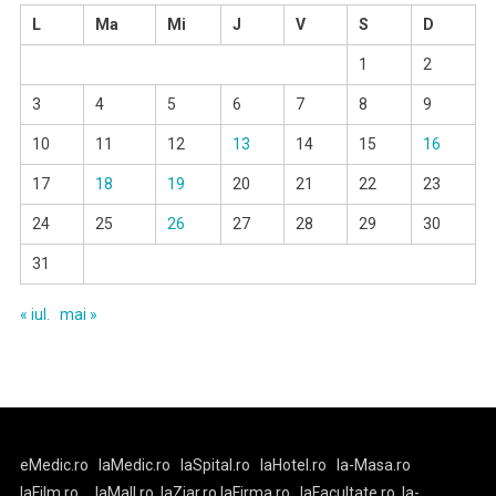
L
Ma
Mi
J
V
S
D
1
2
3
4
5
6
7
8
9
10
11
12
13
14
15
16
17
18
19
20
21
22
23
24
25
26
27
28
29
30
31
« iul.
mai »
eMedic.ro
laMedic.ro
laSpital.ro
laHotel.ro
la-Masa.ro
laFilm.ro
laMall.ro
laZiar.ro
laFirma.ro
laFacultate.ro
la-