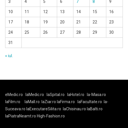
3
4
5
6
7
8
9
10
11
12
13
14
15
16
17
18
19
20
21
22
23
24
25
26
27
28
29
30
31
« iul.
eMedic.ro
laMedic.ro
laSpital.ro
laHotel.ro
la-Masa.ro
laFilm.ro
laMall.ro
laZiar.ro
laFirma.ro
laFacultate.ro
la-
Suceava.ro
laExecutareSilita.ro
laChisinau.ro
laBalti.ro
laPiatraNeamt.ro
High-Fashion.ro