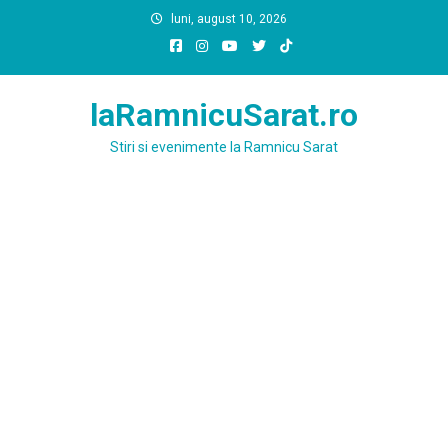
Skip
luni, august 10, 2026
to
content
laRamnicuSarat.ro
Stiri si evenimente la Ramnicu Sarat