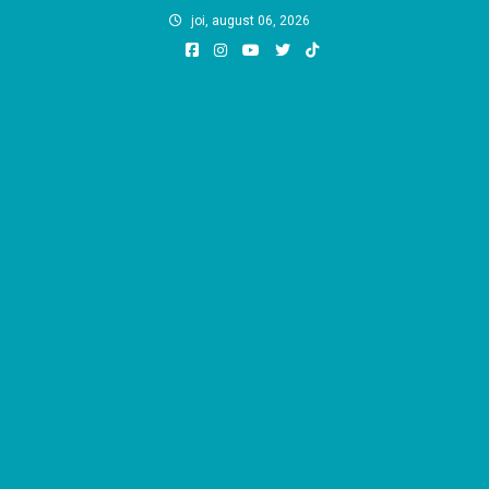
Skip
joi, august 06, 2026
to
content