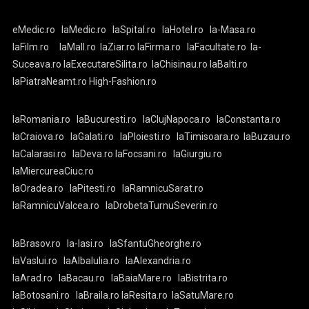
eMedic.ro
laMedic.ro
laSpital.ro
laHotel.ro
la-Masa.ro
laFilm.ro
laMall.ro
laZiar.ro
laFirma.ro
laFacultate.ro
la-
Suceava.ro
laExecutareSilita.ro
laChisinau.ro
laBalti.ro
laPiatraNeamt.ro
High-Fashion.ro
laRomania.ro
laBucuresti.ro
laClujNapoca.ro
laConstanta.ro
laCraiova.ro
laGalati.ro
laPloiesti.ro
laTimisoara.ro
laBuzau.ro
laCalarasi.ro
laDeva.ro
laFocsani.ro
laGiurgiu.ro
laMiercureaCiuc.ro
laOradea.ro
laPitesti.ro
laRamnicuSarat.ro
laRamnicuValcea.ro
laDrobetaTurnuSeverin.ro
laBrasov.ro
la-Iasi.ro
laSfantuGheorghe.ro
laVaslui.ro
laAlbaIulia.ro
laAlexandria.ro
laArad.ro
laBacau.ro
laBaiaMare.ro
laBistrita.ro
laBotosani.ro
laBraila.ro
laResita.ro
laSatuMare.ro