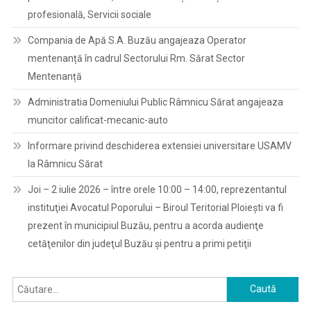
profesională, Servicii sociale
Compania de Apă S.A. Buzău angajeaza Operator
mentenanță în cadrul Sectorului Rm. Sărat Sector
Mentenanță
Administratia Domeniului Public Râmnicu Sărat angajeaza
muncitor calificat-mecanic-auto
Informare privind deschiderea extensiei universitare USAMV
la Râmnicu Sărat
Joi – 2 iulie 2026 – între orele 10:00 – 14:00, reprezentantul
instituţiei Avocatul Poporului – Biroul Teritorial Ploieşti va fi
prezent în municipiul Buzău, pentru a acorda audienţe
cetăţenilor din judeţul Buzău şi pentru a primi petiţii
Caută
după: