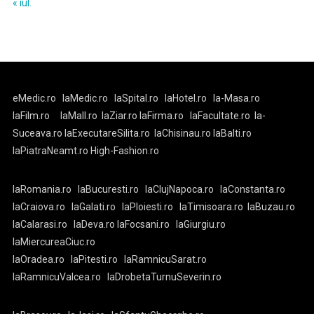
« iul.
eMedic.ro
laMedic.ro
laSpital.ro
laHotel.ro
la-Masa.ro
laFilm.ro
laMall.ro
laZiar.ro
laFirma.ro
laFacultate.ro
la-
Suceava.ro
laExecutareSilita.ro
laChisinau.ro
laBalti.ro
laPiatraNeamt.ro
High-Fashion.ro
laRomania.ro
laBucuresti.ro
laClujNapoca.ro
laConstanta.ro
laCraiova.ro
laGalati.ro
laPloiesti.ro
laTimisoara.ro
laBuzau.ro
laCalarasi.ro
laDeva.ro
laFocsani.ro
laGiurgiu.ro
laMiercureaCiuc.ro
laOradea.ro
laPitesti.ro
laRamnicuSarat.ro
laRamnicuValcea.ro
laDrobetaTurnuSeverin.ro