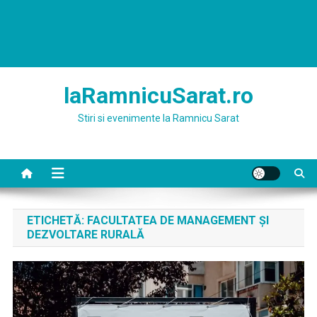
laRamnicuSarat.ro
Stiri si evenimente la Ramnicu Sarat
ETICHETĂ:
FACULTATEA DE MANAGEMENT ȘI
DEZVOLTARE RURALĂ