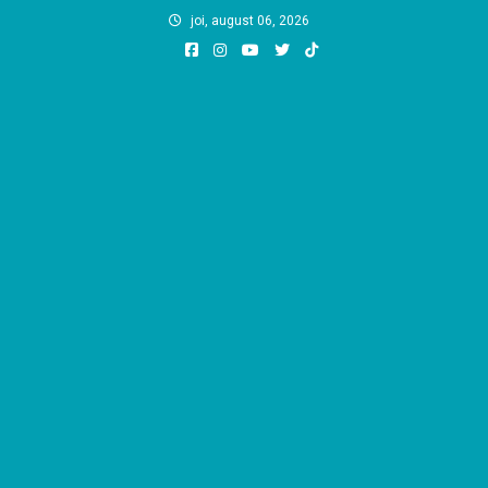
Skip
joi, august 06, 2026
to
content