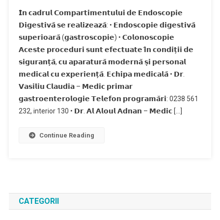
𝗜̂𝗻 𝗰𝗮𝗱𝗿𝘂𝗹 𝗖𝗼𝗺𝗽𝗮𝗿𝘁𝗶𝗺𝗲𝗻𝘁𝘂𝗹𝘂𝗶 𝗱𝗲 𝗘𝗻𝗱𝗼𝘀𝗰𝗼𝗽𝗶𝗲
𝗗𝗶𝗴𝗲𝘀𝘁𝗶𝘃𝗮̆ 𝘀𝗲 𝗿𝗲𝗮𝗹𝗶𝘇𝗲𝗮𝘇𝗮̆: • 𝗘𝗻𝗱𝗼𝘀𝗰𝗼𝗽𝗶𝗲 𝗱𝗶𝗴𝗲𝘀𝘁𝗶𝘃𝗮̆
𝘀𝘂𝗽𝗲𝗿𝗶𝗼𝗮𝗿𝗮̆ (𝗴𝗮𝘀𝘁𝗿𝗼𝘀𝗰𝗼𝗽𝗶𝗲) • 𝗖𝗼𝗹𝗼𝗻𝗼𝘀𝗰𝗼𝗽𝗶𝗲
𝗔𝗰𝗲𝘀𝘁𝗲 𝗽𝗿𝗼𝗰𝗲𝗱𝘂𝗿𝗶 𝘀𝘂𝗻𝘁 𝗲𝗳𝗲𝗰𝘁𝘂𝗮𝘁𝗲 𝗶̂𝗻 𝗰𝗼𝗻𝗱𝗶𝘁̦𝗶𝗶 𝗱𝗲
𝘀𝗶𝗴𝘂𝗿𝗮𝗻𝘁̦𝗮̆, 𝗰𝘂 𝗮𝗽𝗮𝗿𝗮𝘁𝘂𝗿𝗮̆ 𝗺𝗼𝗱𝗲𝗿𝗻𝗮̆ 𝘀̦𝗶 𝗽𝗲𝗿𝘀𝗼𝗻𝗮𝗹
𝗺𝗲𝗱𝗶𝗰𝗮𝗹 𝗰𝘂 𝗲𝘅𝗽𝗲𝗿𝗶𝗲𝗻𝘁̦𝗮̆. 𝗘𝗰𝗵𝗶𝗽𝗮 𝗺𝗲𝗱𝗶𝗰𝗮𝗹𝗮̆ • 𝗗𝗿.
𝗩𝗮𝘀𝗶𝗹𝗶𝘂 𝗖𝗹𝗮𝘂𝗱𝗶𝗮 – 𝗠𝗲𝗱𝗶𝗰 𝗽𝗿𝗶𝗺𝗮𝗿
𝗴𝗮𝘀𝘁𝗿𝗼𝗲𝗻𝘁𝗲𝗿𝗼𝗹𝗼𝗴𝗶𝗲 𝗧𝗲𝗹𝗲𝗳𝗼𝗻 𝗽𝗿𝗼𝗴𝗿𝗮𝗺𝗮̆𝗿𝗶: 0238 561
232, interior 130 • 𝗗𝗿. 𝗔𝗹 𝗔𝗹𝗼𝘂𝗹 𝗔𝗱𝗻𝗮𝗻 – 𝗠𝗲𝗱𝗶𝗰 […]
Continue Reading
CATEGORII