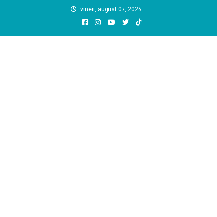
Skip
vineri, august 07, 2026
to
content