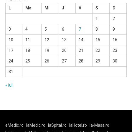
L
Ma
Mi
J
V
S
D
1
2
3
4
5
6
7
8
9
10
11
12
13
14
15
16
17
18
19
20
21
22
23
24
25
26
27
28
29
30
31
« iul.
eMedic.ro
laMedic.ro
laSpital.ro
laHotel.ro
la-Masa.ro