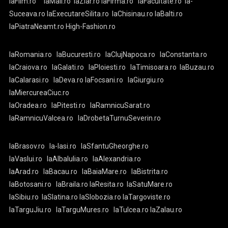
laFilm.ro
laMall.ro
laZiar.ro
laFirma.ro
laFacultate.ro
la-
Suceava.ro
laExecutareSilita.ro
laChisinau.ro
laBalti.ro
laPiatraNeamt.ro
High-Fashion.ro
laRomania.ro
laBucuresti.ro
laClujNapoca.ro
laConstanta.ro
laCraiova.ro
laGalati.ro
laPloiesti.ro
laTimisoara.ro
laBuzau.ro
laCalarasi.ro
laDeva.ro
laFocsani.ro
laGiurgiu.ro
laMiercureaCiuc.ro
laOradea.ro
laPitesti.ro
laRamnicuSarat.ro
laRamnicuValcea.ro
laDrobetaTurnuSeverin.ro
laBrasov.ro
la-Iasi.ro
laSfantuGheorghe.ro
laVaslui.ro
laAlbaIulia.ro
laAlexandria.ro
laArad.ro
laBacau.ro
laBaiaMare.ro
laBistrita.ro
laBotosani.ro
laBraila.ro
laResita.ro
laSatuMare.ro
laSibiu.ro
laSlatina.ro
laSlobozia.ro
laTargoviste.ro
laTarguJiu.ro
laTarguMures.ro
laTulcea.ro
laZalau.ro