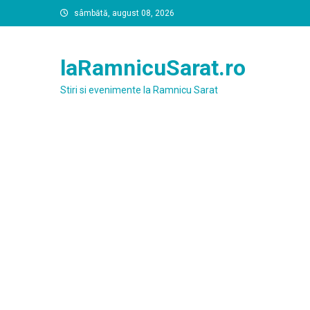
Skip
sâmbătă, august 08, 2026
to
content
laRamnicuSarat.ro
Stiri si evenimente la Ramnicu Sarat