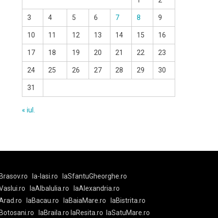
1
2
3
4
5
6
7
8
9
10
11
12
13
14
15
16
17
18
19
20
21
22
23
24
25
26
27
28
29
30
31
« iul.
Brasov.ro
la-Iasi.ro
laSfantuGheorghe.ro
aVaslui.ro
laAlbaIulia.ro
laAlexandria.ro
Arad.ro
laBacau.ro
laBaiaMare.ro
laBistrita.ro
Botosani.ro
laBraila.ro
laResita.ro
laSatuMare.ro