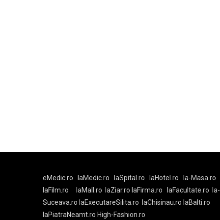
eMedic.ro
laMedic.ro
laSpital.ro
laHotel.ro
la-Masa.ro
laFilm.ro
laMall.ro
laZiar.ro
laFirma.ro
laFacultate.ro
la
Suceava.ro
laExecutareSilita.ro
laChisinau.ro
laBalti.ro
laPiatraNeamt.ro
High-Fashion.ro