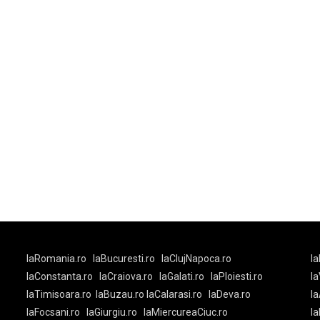
laRomania.ro
laBucuresti.ro
laClujNapoca.ro
la
-
laConstanta.ro
laCraiova.ro
laGalati.ro
laPloiesti.ro
l
laTimisoara.ro
laBuzau.ro
laCalarasi.ro
laDeva.ro
la
laFocsani.ro
laGiurgiu.ro
laMiercureaCiuc.ro
la